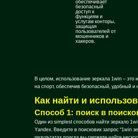
обеспечивает
безопасный
доступ к
функциям и
услугам конторы,
защищая
пользователей от
мошенников и
хакеров.
В целом, использование зеркала 1win – это
на спорт, обеспечив безопасный, удобный и 
Как найти и использов
Способ 1: поиск в поиско
Один из simplest способов найти зеркало 1wi
Yandex. Введите в поисковик запрос “1win зе
результатах поиска вы сможете найти нескол