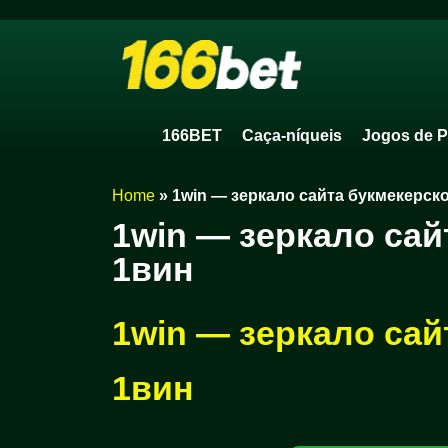
166BET
Caça-níqueis
Jogos de P
Home
»
1win — зеркало сайта букмекерск
1win — зеркало са
1вин
1win — зеркало са
1вин