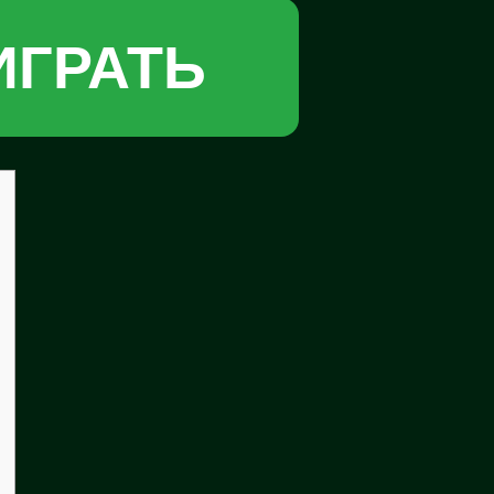
 ИГРАТЬ