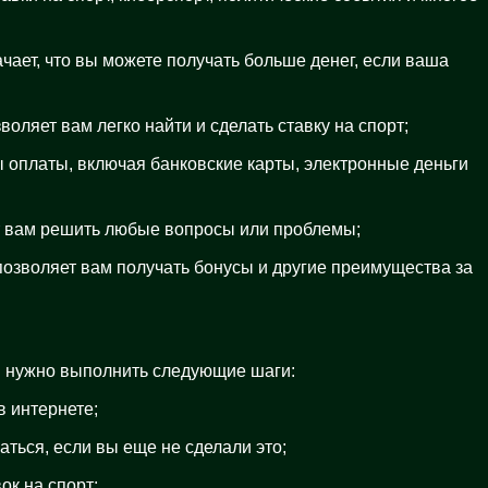
чает, что вы можете получать больше денег, если ваша
оляет вам легко найти и сделать ставку на спорт;
 оплаты, включая банковские карты, электронные деньги
ет вам решить любые вопросы или проблемы;
позволяет вам получать бонусы и другие преимущества за
ам нужно выполнить следующие шаги:
в интернете;
аться, если вы еще не сделали это;
ок на спорт;