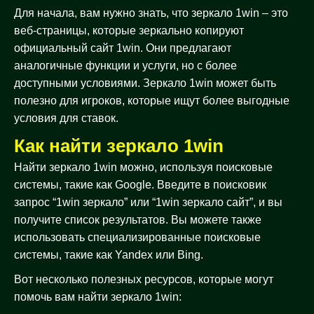
Для начала, вам нужно знать, что зеркало 1win – это
веб-страницы, которые зеркально копируют
официальный сайт 1win. Они предлагают
аналогичные функции и услуги, но с более
доступными условиями. Зеркало 1win может быть
полезно для игроков, которые ищут более выгодные
условия для ставок.
Как найти зеркало 1win
Найти зеркало 1win можно, используя поисковые
системы, такие как Google. Введите в поисковик
запрос “1win зеркало” или “1win зеркало сайт”, и вы
получите список результатов. Вы можете также
использовать специализированные поисковые
системы, такие как Yandex или Bing.
Вот несколько полезных ресурсов, которые могут
помочь вам найти зеркало 1win: