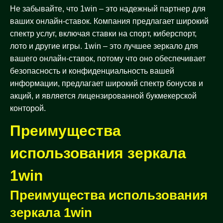
Не забывайте, что 1win – это надежный партнер для
ваших онлайн-ставок. Компания предлагает широкий
спектр услуг, включая ставки на спорт, киберспорт,
лото и другие игры. 1win – это лучшее зеркало для
вашего онлайн-ставок, потому что оно обеспечивает
безопасность и конфиденциальность вашей
информации, предлагает широкий спектр бонусов и
акций, и является лицензированной букмекерской
конторой.
Преимущества
использования зеркала
1win
Преимущества использования
зеркала 1win