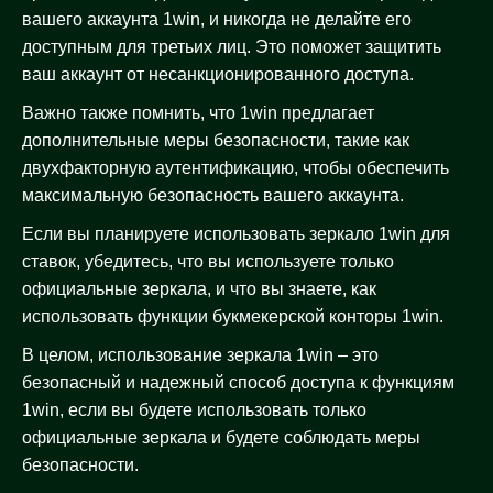
вашего аккаунта 1win, и никогда не делайте его
доступным для третьих лиц. Это поможет защитить
ваш аккаунт от несанкционированного доступа.
Важно также помнить, что 1win предлагает
дополнительные меры безопасности, такие как
двухфакторную аутентификацию, чтобы обеспечить
максимальную безопасность вашего аккаунта.
Если вы планируете использовать зеркало 1win для
ставок, убедитесь, что вы используете только
официальные зеркала, и что вы знаете, как
использовать функции букмекерской конторы 1win.
В целом, использование зеркала 1win – это
безопасный и надежный способ доступа к функциям
1win, если вы будете использовать только
официальные зеркала и будете соблюдать меры
безопасности.