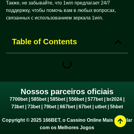
Также, не забывайте, что 1win предлагает 24/7
поддержку, чтобы помочь вам в любых вопросах,
связанных с использованием зеркала 1win.
Table of Contents
Nossos parceiros oficiais
7700bet
|
585bet
|
585bet
|
556bet
|
577bet
|
br2024
|
73bet
|
73bet
|
79bet
|
667bet
|
67bet
|
utbet
|
5hbet
Copyright © 2025 166BET, o Cassino Online Mais Popular
com os Melhores Jogos