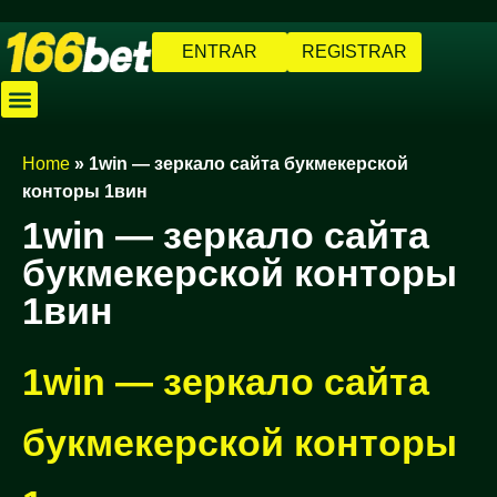
ENTRAR
REGISTRAR
Caça-níqueis
Jogos de Pescaria
Cassino Ao Vivo
Baixar Aplicativo
Cadastre-se
Home
»
1win — зеркало сайта букмекерской
конторы 1вин
1win — зеркало сайта
букмекерской конторы
1вин
1win — зеркало сайта
букмекерской конторы