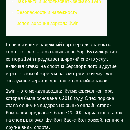
Как найти и использовать зеркало 1win
Безопасность и надежность
использования зеркала 1win
Если вы ищете надежный партнер для ставок на
спорт, то 1win – это отличный выбор. Букмекерская
контора 1win предлагает широкий спектр услуг,
включая ставки на спорт, киберспорт, лото и другие
игры. В этом обзоре мы рассмотрим, почему 1win –
это лучшее зеркало для вашего онлайн-ставок.
1win – это международная букмекерская контора,
которая была основана в 2018 году. С тех пор она
стала одним из лидеров на рынке онлайн-ставок.
Компания предлагает более 20 000 вариантов ставок
на спорт, включая футбол, баскетбол, хоккей, теннис и
другие виды спорта.