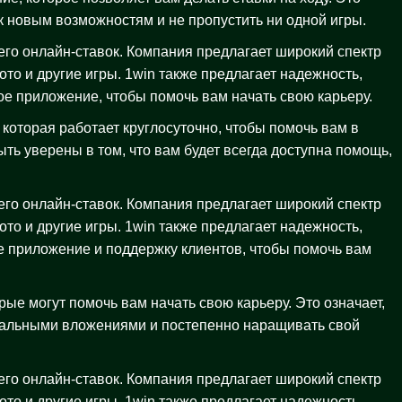
 к новым возможностям и не пропустить ни одной игры.
шего онлайн-ставок. Компания предлагает широкий спектр
лото и другие игры. 1win также предлагает надежность,
е приложение, чтобы помочь вам начать свою карьеру.
 которая работает круглосуточно, чтобы помочь вам в
ыть уверены в том, что вам будет всегда доступна помощь,
шего онлайн-ставок. Компания предлагает широкий спектр
лото и другие игры. 1win также предлагает надежность,
е приложение и поддержку клиентов, чтобы помочь вам
рые могут помочь вам начать свою карьеру. Это означает,
имальными вложениями и постепенно наращивать свой
шего онлайн-ставок. Компания предлагает широкий спектр
лото и другие игры. 1win также предлагает надежность,