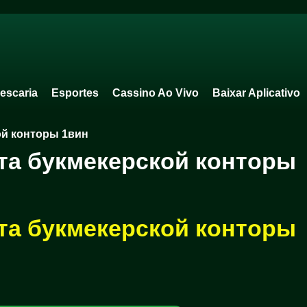
escaria
Esportes
Cassino Ao Vivo
Baixar Aplicativo
ой конторы 1вин
йта букмекерской конторы
йта букмекерской конторы