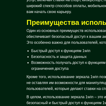
широкий спектр способов оплаты, мобильное
вам начать свою карьеру.
Преимущества исполь
Один из основных преимуществ использовани
обеспечивает безопасный доступ к вашим ак
Это особенно важно для пользователей, кот
Быстрый доступ к функциям 1win
Безопасность и защита данных
Возможность получать доступ к функциям
ограничения доступа
Кроме того, использование зеркала 1win поз
не оставляя им возможности для манипуляц
пользователей, которые делают ставки на сп
В целом, использование зеркала 1win – это
безопасный и быстрый доступ к функциям 1w