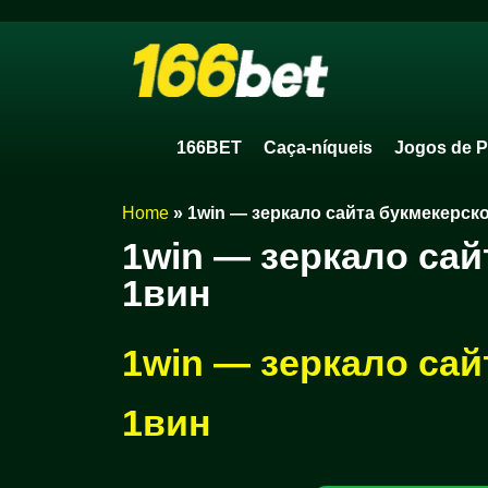
166BET
Caça-níqueis
Jogos de P
Home
»
1win — зеркало сайта букмекерск
1win — зеркало са
1вин
1win — зеркало са
1вин