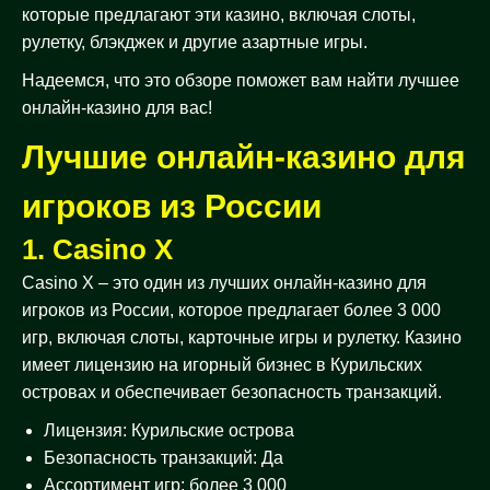
которые предлагают эти казино, включая слоты,
рулетку, блэкджек и другие азартные игры.
Надеемся, что это обзоре поможет вам найти лучшее
онлайн-казино для вас!
Лучшие онлайн-казино для
игроков из России
1. Casino X
Casino X – это один из лучших онлайн-казино для
игроков из России, которое предлагает более 3 000
игр, включая слоты, карточные игры и рулетку. Казино
имеет лицензию на игорный бизнес в Курильских
островах и обеспечивает безопасность транзакций.
Лицензия: Курильские острова
Безопасность транзакций: Да
Ассортимент игр: более 3 000