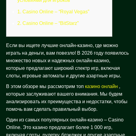
условиями для игроков
1. Casino Online – “Royal Vegas”
2. Casino Online – “BitStarz”
Если вы ищете лучшие онлайн-казино, где можно
играть на деньги, вам повезло! В 2026 году появилось
множество новых и надежных онлайн-казино,
которые предлагают широкий спектр игр, включая
слоты, игровые автоматы и другие азартные игры.
В этом обзоре мы рассмотрим топ
казино онлайн
,
которые заслуживают вашего внимания. Мы будем
анализировать их преимущества и недостатки, чтобы
помочь вам сделать правильный выбор.
Один из самых популярных онлайн-казино – Casino
Online. Это казино предлагает более 1 000 игр,
включая слоты, рулетку, блэкджек и другие азартные