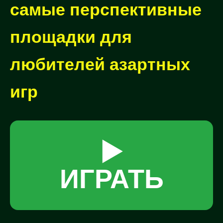
самые перспективные
площадки для
любителей азартных
игр
▶️
ИГРАТЬ