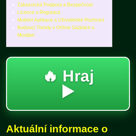
Zákaznická Podpora a Bezpečnost
Licence a Regulace
Mobilní Aplikace a Uživatelské Rozhraní
Budoucí Trendy v Online Sázkách a
Mostbet
🔥 Hraj
▶️
Aktuální informace o