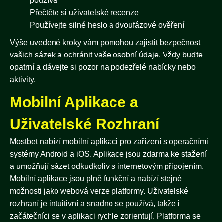
používá
Přečtěte si uživatelské recenze
Používejte silné heslo a dvoufázové ověření
Výše uvedené kroky vám pomohou zajistit bezpečnost
vašich sázek a ochránit vaše osobní údaje. Vždy buďte
opatrní a dávejte si pozor na podezřelé nabídky nebo
aktivity.
Mobilní Aplikace a
Uživatelské Rozhraní
Mostbet nabízí mobilní aplikaci pro zařízení s operačními
systémy Android a iOS. Aplikace jsou zdarma ke stažení
a umožňují sázet odkudkoliv s internetovým připojením.
Mobilní aplikace jsou plně funkční a nabízí stejné
možnosti jako webová verze platformy. Uživatelské
rozhraní je intuitivní a snadno se používá, takže i
začátečníci se v aplikaci rychle zorientují. Platforma se