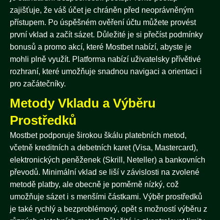
zajišťuje, že váš účet je chráněn před neoprávněným
přístupem. Po úspěšném ověření účtu můžete provést
první vklad a začít sázet. Důležité je si přečíst podmínky
bonusů a promo akcí, které Mostbet nabízí, abyste je
mohli plně využít. Platforma nabízí uživatelsky přívětivé
rozhraní, které umožňuje snadnou navigaci a orientaci i
pro začátečníky.
Metody Vkladu a Výběru
Prostředků
Mostbet podporuje širokou škálu platebních metod,
včetně kreditních a debetních karet (Visa, Mastercard),
elektronických peněženek (Skrill, Neteller) a bankovních
převodů. Minimální vklad se liší v závislosti na zvolené
metodě platby, ale obecně je poměrně nízký, což
umožňuje sázet i s menšími částkami. Výběr prostředků
je také rychlý a bezproblémový, opět s možností výběru z