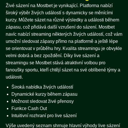
Živé sázení na Mostbet je vynikající. Platforma nabízí
široký výběr živých událostí s dynamicky se měnícími
kurzy. Můžete sázet na různé výsledky a události během
zápasu, což přidává další vzrušení do sázení. Mostbet
navíc nabízí streaming některých živých událostí, což vám
umožní sledovat zápasy přímo na platformě a ještě lépe
se orientovat v průběhu hry. Kvalita streamingu je obvykle
velmi dobrá a bez zpoždění. Díky live sázení a
streamingu se Mostbet stává atraktivní volbou pro
fanoušky sportu, kteří chtějí sázet na své oblíbené týmy a
události.
Široká nabídka živých událostí
Dynamické kurzy během zápasu
Možnost sledovat živé přenosy
Funkce Cash Out
Intuitivní rozhraní pro live sázení
Výše uvedený seznam shrnuje hlavní výhody live sázení