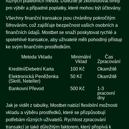
různých platebních metod. Důležité je zkontrolovat limity
pro výběr a případné poplatky, které mohou být účtovány.
Všechny finanční transakce jsou chráněny pokročilým
šifrováním, což zajišťuje bezpečnost vašich osobních a
finančních údajů. Mostbet se snaží poskytovat rychlé a
spolehlivé transakce, aby uživatelé měli pohodlný přístup
ke svým finančním prostředkům.
Metoda Vkladu
Minimální
Čas
Vklad
Zpracování
Kreditní/Debetní Karta
100 Kč
Okamžitě
Elektronická Peněženka
50 Kč
Okamžitě
(Skrill, Neteller)
Bankovní Převod
500 Kč
1-3
pracovní
dny
Jak je vidět z tabulky, Mostbet nabízí flexibilní možnosti
vkladu a výběru prostředků, které se přizpůsobují
potřebám různých uživatelů. Rychlost zpracování
transakcí je také důležitým faktorem, který přispívá k