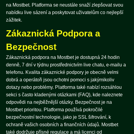
na Mostbet. Platforma se neustále snaží zlepšovat svou
nabídku live sázení a poskytovat uživatelům co nejlepší
zážitek.
Zákaznická Podpora a
Bezpečnost
Zákaznická podpora na Mostbet je dostupná 24 hodin
denně, 7 dní v týdnu prostřednictvím live chatu, e-mailu a
telefonu. Kvalita zákaznické podpory je obecně velmi
dobrá a operátoři jsou ochotni pomoci s jakýmikoliv
dotazy nebo problémy. Platforma také nabízí rozsáhlou
sekci s často kladenými otázkami (FAQ), kde naleznete
odpovědi na nejběžnější otázky. Bezpečnost je na
Mostbet prioritou. Platforma používá pokročilé
bezpečnostní technologie, jako je SSL šifrování, k
ochraně vašich osobních a finančních údajů. Mostbet
také dodržuje přísné regulace a má licenci od