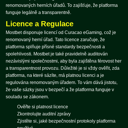
renomovaných herních úřadů. To zajišťuje, že platforma
funguje legálně a transparentně.
Licence a Regulace
Mostbet disponuje licencí od Curacao eGaming, což je
renomovaný herní úřad. Tato licence zaručuje, že
platforma splňuje přísné standardy bezpečnosti a
spolehlivosti. Mostbet je také pravidelně auditován
nezávislými společnostmi, aby byla zajištěna férovost her
a transparentnost provozu. Důležité je si vždy ověřit, zda
platforma, na které sázíte, má platnou licenci a je
regulována renomovaným úřadem. To vám dává jistotu,
že vaše sázky jsou v bezpečí a že platforma funguje v
souladu se zákonem.
Ověřte si platnost licence
Zkontrolujte auditní zprávy
Zjistěte si, jaké bezpečnostní protokoly platforma