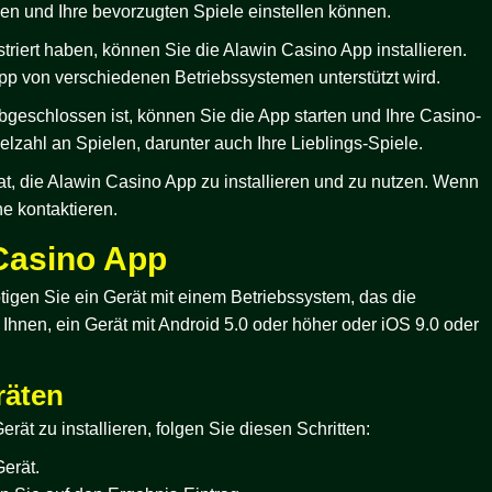
gen und Ihre bevorzugten Spiele einstellen können.
striert haben, können Sie die Alawin Casino App installieren.
e App von verschiedenen Betriebssystemen unterstützt wird.
abgeschlossen ist, können Sie die App starten und Ihre Casino-
elzahl an Spielen, darunter auch Ihre Lieblings-Spiele.
hat, die Alawin Casino App zu installieren und zu nutzen. Wenn
e kontaktieren.
 Casino App
tigen Sie ein Gerät mit einem Betriebssystem, das die
n Ihnen, ein Gerät mit Android 5.0 oder höher oder iOS 9.0 oder
räten
ät zu installieren, folgen Sie diesen Schritten:
Gerät.