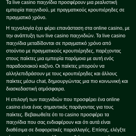
Τα live casino παιχνίδια προσφέρουν μια ρεαλιστική
εμπειρία παιχνιδιού, με πραγματικούς κρουπιέρηδες σε
πραγματικό χρόνο.
Η τεχνολογία έχει φέρει επανάσταση στα online casino, με
την ανάπτυξη των live casino παιχνιδιών. Τα live casino
παιχνίδια μεταδίδονται σε πραγματικό χρόνο από
στούντιο με πραγματικούς κρουπιέρηδες, παρέχοντας
στους παίκτες μια εμπειρία παρόμοια με αυτή ενός
παραδοσιακού καζίνο. Οι παίκτες μπορούν να
αλληλεπιδράσουν με τους κρουπιέρηδες και άλλους
παίκτες μέσω chat, δημιουργώντας μια πιο κοινωνική και
διασκεδαστική ατμόσφαιρα.
Η επιλογή των παιχνιδιών που προσφέρει ένα online
casino είναι ένας σημαντικός παράγοντας για τους
παίκτες. Βεβαιωθείτε ότι το casino προσφέρει τα
παιχνίδια που σας ενδιαφέρουν και ότι αυτά είναι
διαθέσιμα σε διαφορετικές παραλλαγές. Επίσης, ελέγξτε