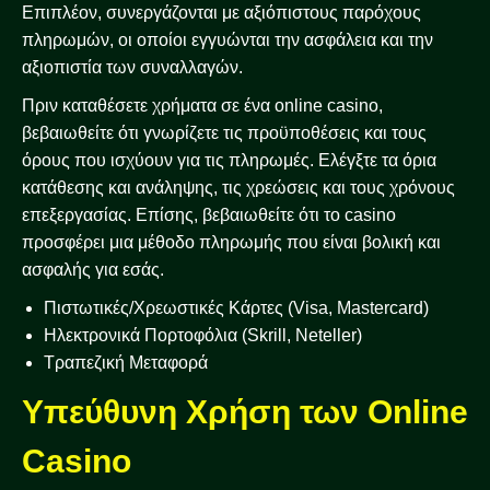
Επιπλέον, συνεργάζονται με αξιόπιστους παρόχους
πληρωμών, οι οποίοι εγγυώνται την ασφάλεια και την
αξιοπιστία των συναλλαγών.
Πριν καταθέσετε χρήματα σε ένα online casino,
βεβαιωθείτε ότι γνωρίζετε τις προϋποθέσεις και τους
όρους που ισχύουν για τις πληρωμές. Ελέγξτε τα όρια
κατάθεσης και ανάληψης, τις χρεώσεις και τους χρόνους
επεξεργασίας. Επίσης, βεβαιωθείτε ότι το casino
προσφέρει μια μέθοδο πληρωμής που είναι βολική και
ασφαλής για εσάς.
Πιστωτικές/Χρεωστικές Κάρτες (Visa, Mastercard)
Ηλεκτρονικά Πορτοφόλια (Skrill, Neteller)
Τραπεζική Μεταφορά
Υπεύθυνη Χρήση των Online
Casino