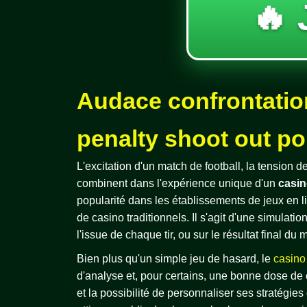
🔥 
Audace confrontation
penalty shoot out po
L'excitation d'un match de football, la tension des
combinent dans l'expérience unique d'un
casin
popularité dans les établissements de jeux en li
de casino traditionnels. Il s'agit d'une simulati
l'issue de chaque tir, ou sur le résultat final du m
Bien plus qu'un simple jeu de hasard, le
casino
d'analyse et, pour certains, une bonne dose de 
et la possibilité de personnaliser ses stratégie