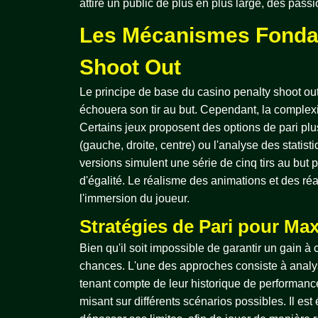
attire un public de plus en plus large, des pas
Les Mécanismes Fonda
Shoot Out
Le principe de base du casino penalty shoot out e
échouera son tir au but. Cependant, la complexi
Certains jeux proposent des options de pari plus
(gauche, droite, centre) ou l'analyse des statisti
versions simulent une série de cinq tirs au but 
d'égalité. Le réalisme des animations et des réa
l'immersion du joueur.
Stratégies de Pari pour Ma
Bien qu'il soit impossible de garantir un gain à
chances. L'une des approches consiste à analyse
tenant compte de leur historique de performance.
misant sur différents scénarios possibles. Il est