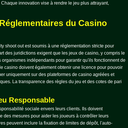
 Chaque innovation vise à rendre le jeu plus attrayant,
 Réglementaires du Casino
y shoot out est soumis à une réglementation stricte pour
part des juridictions exigent que les jeux de casino, y compris le
es organismes indépendants pour garantir qu'ils fonctionnent de
 de casino doivent également obtenir une licence pour pouvoir
e jouer uniquement sur des plateformes de casino agréées et
aques. La transparence des règles du jeu et des cotes de pari
Jeu Responsable
onsabilité sociale envers leurs clients. Ils doivent
e des mesures pour aider les joueurs à contrôler leurs
 peuvent inclure la fixation de limites de dépôt, l'auto-