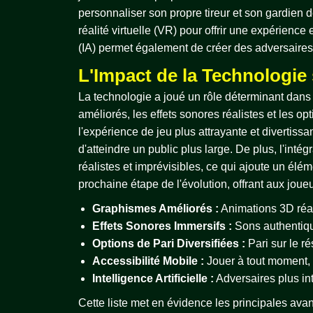
personnaliser son propre tireur et son gardien 
réalité virtuelle (VR) pour offrir une expérience e
(IA) permet également de créer des adversaires p
L'Impact de la Technologie 
La technologie a joué un rôle déterminant dans
améliorés, les effets sonores réalistes et les op
l'expérience de jeu plus attrayante et divertiss
d'atteindre un public plus large. De plus, l'intég
réalistes et imprévisibles, ce qui ajoute un élém
prochaine étape de l'évolution, offrant aux joue
Graphismes Améliorés :
Animations 3D réali
Effets Sonores Immersifs :
Sons authentique
Options de Pari Diversifiées :
Pari sur le rés
Accessibilité Mobile :
Jouer à tout moment, 
Intelligence Artificielle :
Adversaires plus int
Cette liste met en évidence les principales ava