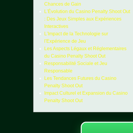
Chances de Gain
L'Évolution du Casino Penalty Shoot Out
: Des Jeux Simples aux Expériences
Interactives
L'Impact de la Technologie sur
l'Expérience de Jeu
Les Aspects Légaux et Réglementaires
du Casino Penalty Shoot Out
Responsabilité Sociale et Jeu
Responsable
Les Tendances Futures du Casino
Penalty Shoot Out
Impact Culturel et Expansion du Casino
Penalty Shoot Out