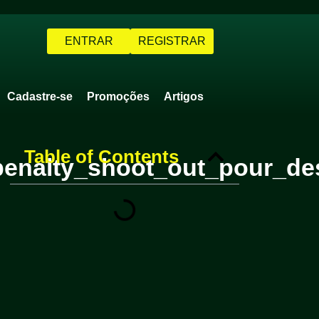
ENTRAR
REGISTRAR
Cadastre-se
Promoções
Artigos
Table of Contents
penalty_shoot_out_pour_de