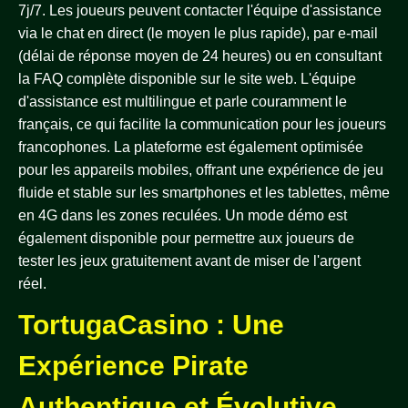
7j/7. Les joueurs peuvent contacter l'équipe d'assistance
via le chat en direct (le moyen le plus rapide), par e-mail
(délai de réponse moyen de 24 heures) ou en consultant
la FAQ complète disponible sur le site web. L'équipe
d'assistance est multilingue et parle couramment le
français, ce qui facilite la communication pour les joueurs
francophones. La plateforme est également optimisée
pour les appareils mobiles, offrant une expérience de jeu
fluide et stable sur les smartphones et les tablettes, même
en 4G dans les zones reculées. Un mode démo est
également disponible pour permettre aux joueurs de
tester les jeux gratuitement avant de miser de l'argent
réel.
TortugaCasino : Une
Expérience Pirate
Authentique et Évolutive