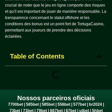
crucial de noter que le jeu en ligne comporte des risques
et qu'il est important de jouer de manière responsable. La
transparence concernant le statut offshore et les
conditions des bonus est un point fort de TortugaCasino,
permettant aux joueurs de prendre des décisions
éclairées.
Table of Contents
Nossos parceiros oficiais
7700bet
|
585bet
|
585bet
|
556bet
|
577bet
|
br2024
|
73bet
|
73bet
|
79bet
|
667bet
|
67bet
|
utbet
|
5hbet