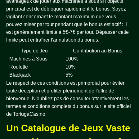
avantageux de jouer aux machines à sous si l'objectif
principal est de débloquer rapidement le bonus. Soyez
vigilant concernant le montant maximum que vous
pouvez miser par tour pendant que le bonus est actif : il
est généralement limité à 5€-7€ par tour. Dépasser cette
limite peut entraîner l'annulation du bonus.
Type de Jeu
Contribution au Bonus
Machines à Sous
100%
Roulette
10%
Blackjack
5%
Le respect de ces conditions est primordial pour éviter
toute déception et profiter pleinement de l'offre de
bienvenue. N'oubliez pas de consulter attentivement les
termes et conditions complets du bonus sur le site officiel
de TortugaCasino.
Un Catalogue de Jeux Vaste