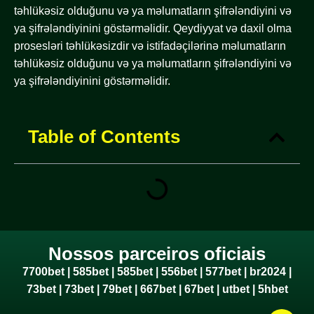
təhlükəsiz olduğunu və ya məlumatların şifrələndiyini və
ya şifrələndiyinini göstərməlidir. Qeydiyyat və daxil olma
prosesləri təhlükəsizdir və istifadəçilərinə məlumatların
təhlükəsiz olduğunu və ya məlumatların şifrələndiyini və
ya şifrələndiyinini göstərməlidir.
Table of Contents
Nossos parceiros oficiais
7700bet
|
585bet
|
585bet
|
556bet
|
577bet
|
br2024
|
73bet
|
73bet
|
79bet
|
667bet
|
67bet
|
utbet
|
5hbet