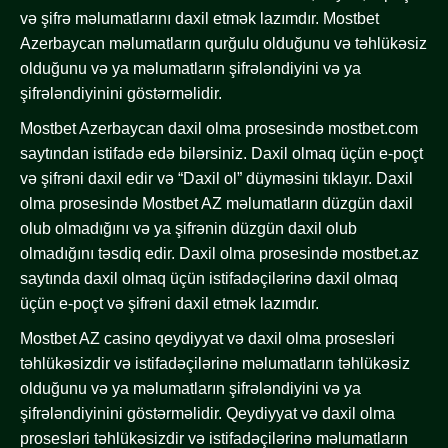
və şifrə məlumatlarını daxil etmək lazımdır. Mostbet
Azerbaycan məlumatların qurğulu olduğunu və təhlükəsiz
olduğunu və ya məlumatların şifrələndiyini və ya
şifrələndiyinini göstərməlidir.
Mostbet Azerbaycan daxil olma prosesində mostbet.com
saytından istifadə edə bilərsiniz. Daxil olmaq üçün e-poçt
və şifrəni daxil edir və “Daxil ol” düyməsini tıklayır. Daxil
olma prosesində Mostbet AZ məlumatların düzgün daxil
olub olmadığını və ya şifrənin düzgün daxil olub
olmadığını təsdiq edir. Daxil olma prosesində mostbet.az
saytında daxil olmaq üçün istifadəçilərinə daxil olmaq
üçün e-poçt və şifrəni daxil etmək lazımdır.
Mostbet AZ casino qeydiyyat və daxil olma prosesləri
təhlükəsizdir və istifadəçilərinə məlumatların təhlükəsiz
olduğunu və ya məlumatların şifrələndiyini və ya
şifrələndiyinini göstərməlidir. Qeydiyyat və daxil olma
prosesləri təhlükəsizdir və istifadəçilərinə məlumatların