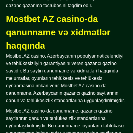
qazanc qazanma təcrübəsini təqdim edir.
Mostbet AZ casino-da
qanunname və xidmətlər
haqqında
Mostbet AZ casino, Azerbaycanın populyar nəticələndiyi
və təhlükəsizliyin garantiyasını verən qazancı qazino
saytıdır. Bu saytın qanunname və xidmətləri haqqında
məlumatlar, oyunların təhlükəsiz və təhlükəsiz
oynanmasına imkan verir. Mostbet AZ casino-da
qanunname, Azerbaycanın qazancı qazino saytlarının
qanun və təhlükəsizlik standartlarına uyğunlaşdırılmışdır.
Mostbet AZ casino-da qanunname, qazancı qazino
saytlarının qanun və təhlükəsizlik standartlarına
uyğunlaşdırılmışdır. Bu qanunname, oyunların təhlükəsiz