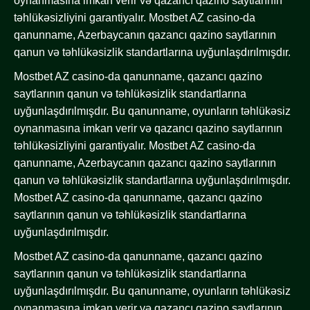
oynanmasına imkan verir və qazancı qazino saytlarının
təhlükəsizliyini garantiyalır. Mostbet AZ casino-da
qanunname, Azerbaycanın qazancı qazino saytlarının
qanun və təhlükəsizlik standartlarına uyğunlaşdırılmışdır.
Mostbet AZ casino-da qanunname, qazancı qazino
saytlarının qanun və təhlükəsizlik standartlarına
uyğunlaşdırılmışdır. Bu qanunname, oyunların təhlükəsiz
oynanmasına imkan verir və qazancı qazino saytlarının
təhlükəsizliyini garantiyalır. Mostbet AZ casino-da
qanunname, Azerbaycanın qazancı qazino saytlarının
qanun və təhlükəsizlik standartlarına uyğunlaşdırılmışdır.
Mostbet AZ casino-da qanunname, qazancı qazino
saytlarının qanun və təhlükəsizlik standartlarına
uyğunlaşdırılmışdır.
Mostbet AZ casino-da qanunname, qazancı qazino
saytlarının qanun və təhlükəsizlik standartlarına
uyğunlaşdırılmışdır. Bu qanunname, oyunların təhlükəsiz
oynanmasına imkan verir və qazancı qazino saytlarının