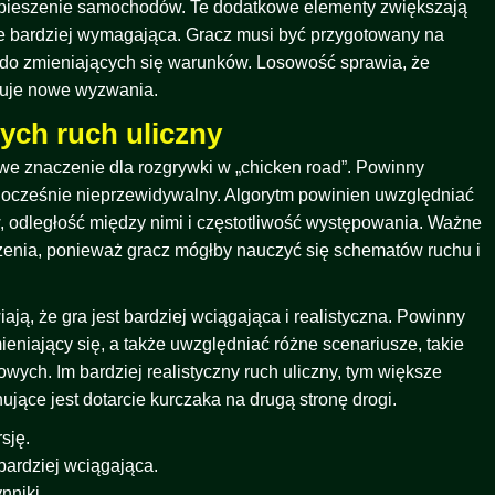
yspieszenie samochodów. Te dodatkowe elementy zwiększają
zcze bardziej wymagająca. Gracz musi być przygotowany na
ę do zmieniających się warunków. Losowość sprawia, że
eruje nowe wyzwania.
ych ruch uliczny
we znaczenie dla rozgrywki w „chicken road”. Powinny
ednocześnie nieprzewidywalny. Algorytm powinien uwzględniać
, odległość między nimi i częstotliwość występowania. Ważne
idzenia, ponieważ gracz mógłby nauczyć się schematów ruchu i
ją, że gra jest bardziej wciągająca i realistyczna. Powinny
ieniający się, a także uwzględniać różne scenariusze, takie
ych. Im bardziej realistyczny ruch uliczny, tym większe
ujące jest dotarcie kurczaka na drugą stronę drogi.
sję.
bardziej wciągająca.
nniki.