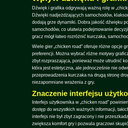
Dźwięk i grafika odgrywają ważną rolę w „chick
Dźwięki nadjeżdżających samochodów, klaksonó
dodają grze dynamiki. Dobra jakość dźwięku po
samochodów, co ułatwia podejmowanie decyzji. 
gracz mógł łatwo rozróżnić kurczaka, samochod
Wiele gier „chicken road” oferuje różne opcje 
preferencji. Można wybrać różne motywy graficzn
zbyt rozpraszająca, ponieważ może utrudnić ko
która jest estetyczna, ale jednocześnie nie od
przeprowadzenia kurczaka na drugą stronę drogi
niezapomniane wrażenia z gry.
Znaczenie interfejsu użytk
Interfejs użytkownika w „chicken road” powinien
dostęp do wszystkich ważnych informacji, takich
interfejs nie był zbyt zagracony i nie przeszka
zwiększa komfort gry i pozwala graczowi skupić