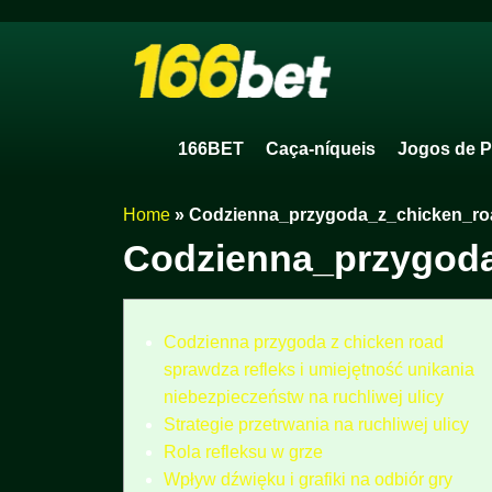
166BET
Caça-níqueis
Jogos de P
Home
»
Codzienna_przygoda_z_chicken_roa
Codzienna_przygoda
Codzienna przygoda z chicken road
sprawdza refleks i umiejętność unikania
niebezpieczeństw na ruchliwej ulicy
Strategie przetrwania na ruchliwej ulicy
Rola refleksu w grze
Wpływ dźwięku i grafiki na odbiór gry