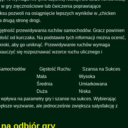
ąc w gry zręcznościowe lub ćwiczenia poprawiające
ksu pozwoli na osiągnięcie lepszych wyników w „chicken
a drugą stronę drogi.
iejętność przewidywania ruchów samochodów. Gracz powinien
głość od kurczaka. Na podstawie tych informacji można ocenić,
ie kroki, aby go uniknąć. Przewidywanie ruchów wymaga
nauczyć się rozpoznawać wzorce ruchu ulicznego i
 Samochodów
Gęstość Ruchu
Szansa na Sukces
Mała
Wysoka
Średnia
Umiarkowana
Duża
Niska
i wpływa na parametry gry i szanse na sukces. Wybierając
iększe wyzwanie, ale jednocześnie zwiększa satysfakcję z
 na odbiór gry