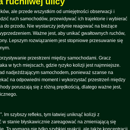
 ruchliwej ulicy
ików, ale przede wszystkim od umiejętności obserwacji i
zić ruch samochodów, przewidywać ich trajektorie i wybierać
 do przodu. Nie wystarczy jedynie reagować na bieżące
 wyprzedzeniem. Ważne jest, aby unikać gwałtownych ruchów,
cony. Lepszym rozwiązaniem jest stopniowe przesuwanie się
znym.
korzystywanie przestrzeni między samochodami. Gracz
ka w tych miejscach, gdzie ryzyko kolizji jest najmniejsze.
 nad nadjeżdżającym samochodem, ponieważ szanse na
czekać na odpowiedni moment i wykorzystać przestrzeń między
ody poruszają się z różną prędkością, dlatego ważne jest,
icznego.
Im szybszy refleks, tym łatwiej uniknąć kolizji z
 w stanie błyskawicznie zareagować na zmieniającą się
. To wymaga nie tylko szybkiej reakcji, ale także koncentracji