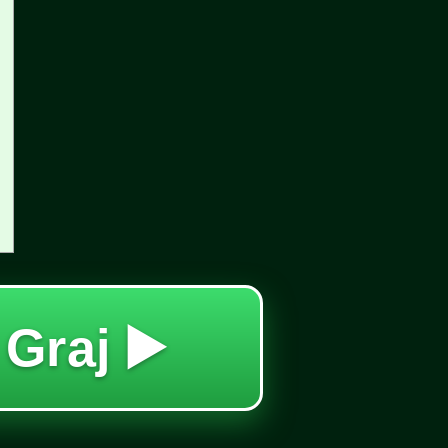
 Graj ▶️