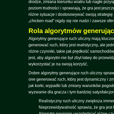
drodze, zmiana kierunku wiatru lub nagłe prz
poziom trudności i sprawiają, że gra jest jes
różne sytuacje i dostosowywać swoją strategi
„chicken road” nigdy się nie nudzi i zawsze of
Rola algorytmów generując
Algorytmy generujące ruch uliczny mają kluczo
generować ruch, który jest realistyczny, ale j
różne czynniki, takie jak prędkość samochodów
jest, aby algorytm nie był zbyt łatwy do przew
wykorzystać je na swoją korzyść.
Dobre algorytmy generujące ruch uliczny sprawia
one generować ruch, który jest dynamiczny i zm
jak korki, wypadki lub zmiany warunków pogodow
wyzwanie dla gracza i tym bardziej satysfakcjon
Realistyczny ruch uliczny zwiększa immer
Nieprzewidywalność sprawia, że gra jest 
Algorytm powinien uwzględniać różne czy