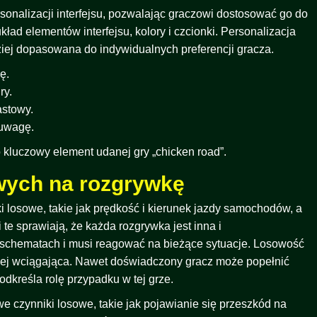
rsonalizacji interfejsu, pozwalając graczowi dostosować go do
ład elementów interfejsu, kolory i czcionki. Personalizacja
rdziej dopasowana do indywidualnych preferencji gracza.
ę.
ry.
astowy.
 uwagę.
 kluczowy element udanej gry „chicken road”.
wych na rozgrywkę
ki losowe, takie jak prędkość i kierunek jazdy samochodów, a
te sprawiają, że każda rozgrywka jest inna i
 schematach i musi reagować na bieżące sytuacje. Losowość
dziej wciągająca. Nawet doświadczony gracz może popełnić
dkreśla rolę przypadku w tej grze.
we czynniki losowe, takie jak pojawianie się przeszkód na