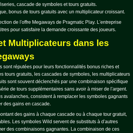
eries, cascade de symboles et tours gratuits.
, bonus de tours gratuits avec un multiplicateur croissant.
ection de l'offre Megaways de Pragmatic Play. L'entreprise
tres pour satisfaire la demande croissante des joueurs.
t Multiplicateurs dans les
Megaways
ont réputées pour leurs fonctionnalités bonus riches et
es tours gratuits, les cascades de symboles, les multiplicateurs
atuits sont souvent déclenchés par une combinaison spécifique
série de tours supplémentaires sans avoir à miser de l'argent.
 avalanches, consistent à remplacer les symboles gagnants
er des gains en cascade.
montant des gains à chaque cascade ou à chaque tour gratuit,
bles. Les symboles Wild servent de substituts à d'autres
mer des combinaisons gagnantes. La combinaison de ces