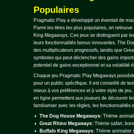
Populaires
Pragmatic Play a développé un éventail de ma
Parmi les titres les plus populaires, on retr
King Megaways. Ces jeux se distinguent par leu
leurs fonctionnalités bonus innovantes. The Do
des multiplicateurs progressifs, tandis que G
symboles qui peut déclencher des gains importa
potentiel de gains exceptionnel et sa volatilité 
Chaque jeu Pragmatic Play Megaways possède se
pour un public spécifique. Il est conseillé de te
mieux à vos préférences et à votre style de jeu
en ligne permettent aux joueurs de découvrir le
familiariser avec les règles, les fonctionnalités
The Dog House Megaways:
Thème animalie
Great Rhino Megaways:
Thème safari, bonu
Buffalo King Megaways:
Thème animalier s