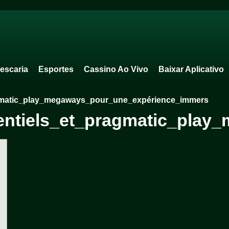
escaria
Esportes
Cassino Ao Vivo
Baixar Aplicativo
gmatic_play_megaways_pour_une_expérience_immers
ntiels_et_pragmatic_play