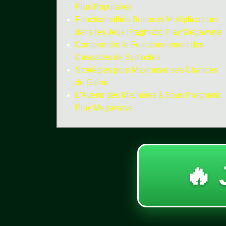
Plus Populaires
Fonctionnalités Bonus et Multiplicateurs
dans les Jeux Pragmatic Play Megaways
Comprendre le Fonctionnement des
Cascades de Symboles
Stratégies pour Maximiser ses Chances
de Gains
L'Avenir des Machines à Sous Pragmatic
Play Megaways
🔥 