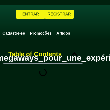
ENTRAR
REGISTRAR
Cadastre-se
Promoções
Artigos
Table of Contents
_megaways_pour_une_expér