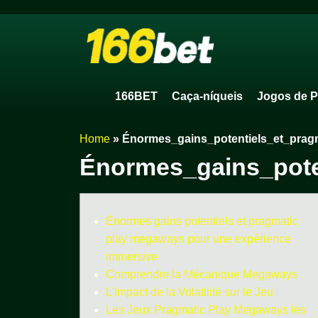
166BET
Caça-níqueis
Jogos de P
Home
»
Énormes_gains_potentiels_et_pra
Énormes_gains_pote
Énormes gains potentiels et pragmatic
play megaways pour une expérience
immersive
Comprendre la Mécanique Megaways
L'Impact de la Volatilité sur le Jeu
Les Jeux Pragmatic Play Megaways les