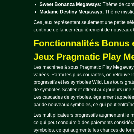
Sweet Bonanza Megaways:
Thème de confis
Madame Destiny Megaways:
Thème mystique
Ces jeux représentent seulement une petite sél
continue de lancer régulièrement de nouveaux ti
Fonctionnalités Bonus e
Jeux Pragmatic Play 
Les machines à sous Pragmatic Play Megaways s
variées. Parmi les plus courantes, on retrouve l
progressifs et les symboles Wild. Les tours gr
de symboles Scatter et offrent aux joueurs une 
Les cascades de symboles, également appelées
par de nouveaux symboles, ce qui peut entraîn
Les multiplicateurs progressifs augmentent le 
ce qui peut conduire à des paiements considéra
symboles, ce qui augmente les chances de for