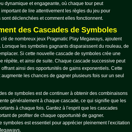
jeu dynamique et engageante, où chaque tour peut
t important de lire attentivement les règles du jeu pour
sont déclenchées et comment elles fonctionnent.
ment des Cascades de Symboles
e clé de nombreux jeux Pragmatic Play Megaways, ajoutent
u. Lorsque les symboles gagnants disparaissent du rouleau, de
mplacer. Si cette nouvelle cascade de symboles crée une
e répète, et ainsi de suite. Chaque cascade successive peut
offrant ainsi des opportunités de gains exponentiels. Cette
augmente les chances de gagner plusieurs fois sur un seul
ades de symboles est de continuer à obtenir des combinaisons
ente généralement à chaque cascade, ce qui signifie que les
ortants à chaque fois. Gardez à l'esprit que les cascades
ortant de profiter de chaque opportunité de gagner.
symboles est essentiel pour apprécier pleinement l'excitation
y Megaways.