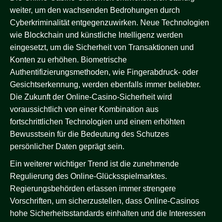
weiter, um den wachsenden Bedrohungen durch
Cyberkriminalität entgegenzuwirken. Neue Technologien
wie Blockchain und künstliche Intelligenz werden
eingesetzt, um die Sicherheit von Transaktionen und
Konten zu erhöhen. Biometrische
Authentifizierungsmethoden, wie Fingerabdruck- oder
Gesichtserkennung, werden ebenfalls immer beliebter.
Die Zukunft der Online-Casino-Sicherheit wird
voraussichtlich von einer Kombination aus
fortschrittlichen Technologien und einem erhöhten
Bewusstsein für die Bedeutung des Schutzes
persönlicher Daten geprägt sein.
Ein weiterer wichtiger Trend ist die zunehmende
Regulierung des Online-Glücksspielmarktes.
Regierungsbehörden erlassen immer strengere
Vorschriften, um sicherzustellen, dass Online-Casinos
hohe Sicherheitsstandards einhalten und die Interessen