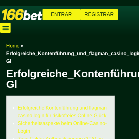
ENTRAR
REGISTRAR
Caça-níqueis
Jogos de Pescaria
Cassino Ao Vivo
Baixar Aplicativo
Cadastre-se
Home
»
Erfolgreiche_Kontenführung_und_flagman_casino_login_
Gl
Erfolgreiche_Kontenführu
Gl
Erfolgreiche Kontenführung und flagman
casino login für risikofreies Online-Glück
Sicherheitsaspekte beim Online-Casino-
Login
Zwei-Faktor-Authentifizierung (2FA) im