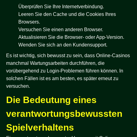
Überprüfen Sie Ihre Internetverbindung.
Leeren Sie den Cache und die Cookies Ihres
Browsers.
Versuchen Sie einen anderen Browser.
Aktualisieren Sie die Browser- oder App-Version.
Wenden Sie sich an den Kundensupport.
Es ist wichtig, sich bewusst zu sein, dass Online-Casinos
manchmal Wartungsarbeiten durchführen, die
vorübergehend zu Login-Problemen führen können. In
solchen Fällen ist es am besten, es später erneut zu
versuchen.
Die Bedeutung eines
verantwortungsbewussten
Spielverhaltens