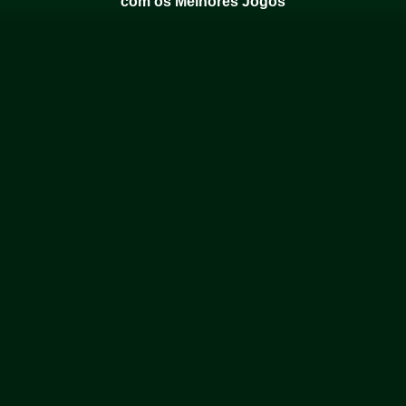
com os Melhores Jogos