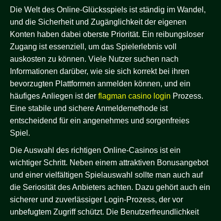
Die Welt des Online-Glücksspiels ist ständig im Wandel,
und die Sicherheit und Zugänglichkeit der eigenen
Konten haben dabei oberste Priorität. Ein reibungsloser
Zugang ist essenziell, um das Spielerlebnis voll
auskosten zu können. Viele Nutzer suchen nach
Informationen darüber, wie sie sich korrekt bei ihren
bevorzugten Plattformen anmelden können, und ein
häufiges Anliegen ist der
flagman casino login
Prozess.
Eine stabile und sichere Anmeldemethode ist
entscheidend für ein angenehmes und sorgenfreies
Spiel.
Die Auswahl des richtigen Online-Casinos ist ein
wichtiger Schritt. Neben einem attraktiven Bonusangebot
und einer vielfältigen Spielauswahl sollte man auch auf
die Seriosität des Anbieters achten. Dazu gehört auch ein
sicherer und zuverlässiger Login-Prozess, der vor
unbefugtem Zugriff schützt. Die Benutzerfreundlichkeit