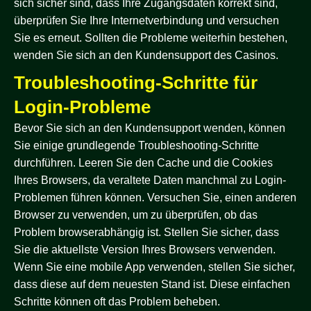
sich sicher sind, dass Ihre Zugangsdaten korrekt sind,
überprüfen Sie Ihre Internetverbindung und versuchen
Sie es erneut. Sollten die Probleme weiterhin bestehen,
wenden Sie sich an den Kundensupport des Casinos.
Troubleshooting-Schritte für
Login-Probleme
Bevor Sie sich an den Kundensupport wenden, können
Sie einige grundlegende Troubleshooting-Schritte
durchführen. Leeren Sie den Cache und die Cookies
Ihres Browsers, da veraltete Daten manchmal zu Login-
Problemen führen können. Versuchen Sie, einen anderen
Browser zu verwenden, um zu überprüfen, ob das
Problem browserabhängig ist. Stellen Sie sicher, dass
Sie die aktuellste Version Ihres Browsers verwenden.
Wenn Sie eine mobile App verwenden, stellen Sie sicher,
dass diese auf dem neuesten Stand ist. Diese einfachen
Schritte können oft das Problem beheben.