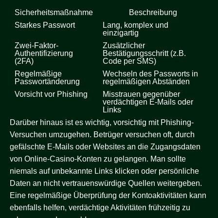
Sicherheitsmaßnahme
Beschreibung
Starkes Passwort
Lang, komplex und
einzigartig
Zwei-Faktor-
Zusätzlicher
Authentifizierung
Bestätigungsschritt (z.B.
(2FA)
Code per SMS)
Regelmäßige
Wechseln des Passworts in
Passwortänderung
regelmäßigen Abständen
Vorsicht vor Phishing
Misstrauen gegenüber
verdächtigen E-Mails oder
Links
Darüber hinaus ist es wichtig, vorsichtig mit Phishing-
Versuchen umzugehen. Betrüger versuchen oft, durch
gefälschte E-Mails oder Websites an die Zugangsdaten
von Online-Casino-Konten zu gelangen. Man sollte
niemals auf unbekannte Links klicken oder persönliche
Daten an nicht vertrauenswürdige Quellen weitergeben.
Eine regelmäßige Überprüfung der Kontoaktivitäten kann
ebenfalls helfen, verdächtige Aktivitäten frühzeitig zu