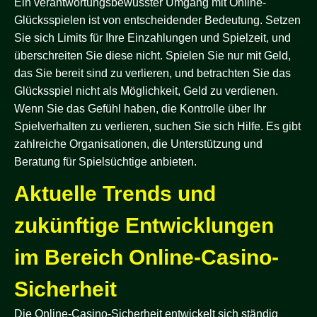
Ein verantwortungsbewusster Umgang mit Online-
Glücksspielen ist von entscheidender Bedeutung. Setzen
Sie sich Limits für Ihre Einzahlungen und Spielzeit, und
überschreiten Sie diese nicht. Spielen Sie nur mit Geld,
das Sie bereit sind zu verlieren, und betrachten Sie das
Glücksspiel nicht als Möglichkeit, Geld zu verdienen.
Wenn Sie das Gefühl haben, die Kontrolle über Ihr
Spielverhalten zu verlieren, suchen Sie sich Hilfe. Es gibt
zahlreiche Organisationen, die Unterstützung und
Beratung für Spielsüchtige anbieten.
Aktuelle Trends und
zukünftige Entwicklungen
im Bereich Online-Casino-
Sicherheit
Die Online-Casino-Sicherheit entwickelt sich ständig