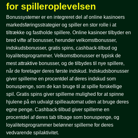
for spilleroplevelsen
Bonussystemer er en integreret del af online kasinoers
markedsføringsstrategier og spiller en stor rolle i at
tiltrække og fastholde spillere. Online kasinoer tilbyder en
bred vifte af bonusser, herunder velkomstbonusser,
indskudsbonusser, gratis spins, cashback-tilbud og
loyalitetsprogrammer. Velkomstbonusser er typisk de
mest attraktive bonusser, og de tilbydes til nye spillere,
når de foretager deres første indskud. Indskudsbonusser
giver spillerne en procentdel af deres indskud som
bonuspenge, som de kan bruge til at spille forskellige
spil. Gratis spins giver spillerne mulighed for at spinne
hjulene på en udvalgt spilleautomat uden at bruge deres
egne penge. Cashback-tilbud giver spillerne en
procentdel af deres tab tilbage som bonuspenge, og
loyalitetsprogrammer belønner spillerne for deres
vedvarende spilaktivitet.