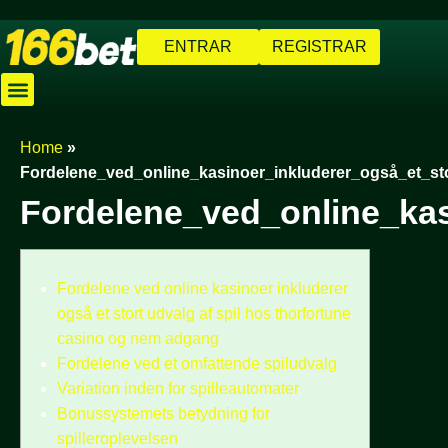
ENTRAR
REGISTRAR
Caça-níqueis
Jogos de Pescaria
Cassino Ao Vivo
Baixar Aplicativo
Cadastre-se
Home
»
Fordelene_ved_online_kasinoer_inkluderer_også_et_sto
Fordelene_ved_online_kas
Fordelene ved online kasinoer inkluderer
også et stort udvalg af spil hos thorfortune
casino og nem adgang
Fordelene ved et omfattende spiludvalg
Variation inden for spilleautomater
Bonussystemets betydning for
spilleroplevelsen