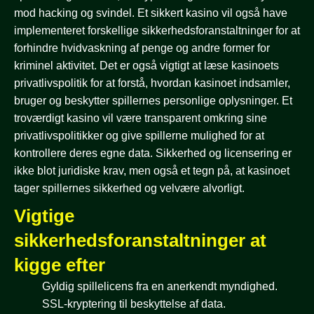
mod hacking og svindel. Et sikkert kasino vil også have
implementeret forskellige sikkerhedsforanstaltninger for at
forhindre hvidvaskning af penge og andre former for
kriminel aktivitet. Det er også vigtigt at læse kasinoets
privatlivspolitik for at forstå, hvordan kasinoet indsamler,
bruger og beskytter spillernes personlige oplysninger. Et
troværdigt kasino vil være transparent omkring sine
privatlivspolitikker og give spillerne mulighed for at
kontrollere deres egne data. Sikkerhed og licensering er
ikke blot juridiske krav, men også et tegn på, at kasinoet
tager spillernes sikkerhed og velvære alvorligt.
Vigtige
sikkerhedsforanstaltninger at
kigge efter
Gyldig spillelicens fra en anerkendt myndighed.
SSL-kryptering til beskyttelse af data.