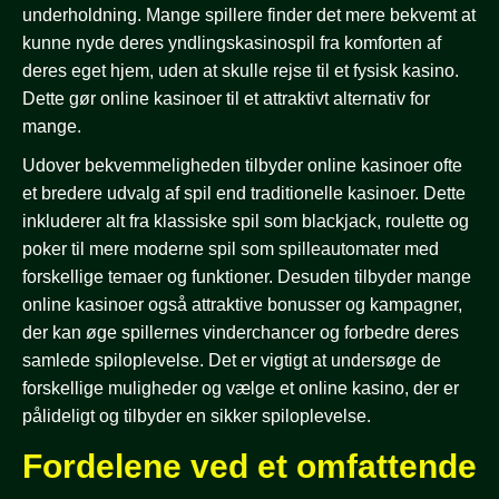
underholdning. Mange spillere finder det mere bekvemt at
kunne nyde deres yndlingskasinospil fra komforten af
deres eget hjem, uden at skulle rejse til et fysisk kasino.
Dette gør online kasinoer til et attraktivt alternativ for
mange.
Udover bekvemmeligheden tilbyder online kasinoer ofte
et bredere udvalg af spil end traditionelle kasinoer. Dette
inkluderer alt fra klassiske spil som blackjack, roulette og
poker til mere moderne spil som spilleautomater med
forskellige temaer og funktioner. Desuden tilbyder mange
online kasinoer også attraktive bonusser og kampagner,
der kan øge spillernes vinderchancer og forbedre deres
samlede spiloplevelse. Det er vigtigt at undersøge de
forskellige muligheder og vælge et online kasino, der er
pålideligt og tilbyder en sikker spiloplevelse.
Fordelene ved et omfattende