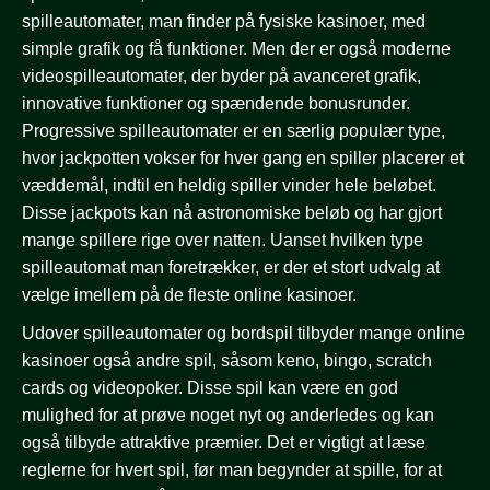
spilleautomater, man finder på fysiske kasinoer, med
simple grafik og få funktioner. Men der er også moderne
videospilleautomater, der byder på avanceret grafik,
innovative funktioner og spændende bonusrunder.
Progressive spilleautomater er en særlig populær type,
hvor jackpotten vokser for hver gang en spiller placerer et
væddemål, indtil en heldig spiller vinder hele beløbet.
Disse jackpots kan nå astronomiske beløb og har gjort
mange spillere rige over natten. Uanset hvilken type
spilleautomat man foretrækker, er der et stort udvalg at
vælge imellem på de fleste online kasinoer.
Udover spilleautomater og bordspil tilbyder mange online
kasinoer også andre spil, såsom keno, bingo, scratch
cards og videopoker. Disse spil kan være en god
mulighed for at prøve noget nyt og anderledes og kan
også tilbyde attraktive præmier. Det er vigtigt at læse
reglerne for hvert spil, før man begynder at spille, for at