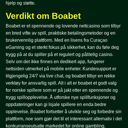
hjelp og støtte.
Verdikt om Boabet
Boabet er et spennende og lovende nettcasino som tilbyr
en bred vifte av spill, praktiske betalingsmetoder og en
brukervennlig plattform. Med en lisens fra Curaçao
eGaming og et sterkt fokus på sikkerhet, kan du føle deg
trygg på at du spiller på et regulert og pålitelig casino.
Selv om det ikke finnes en dedikert app, fungerer
nettsiden utmerket på mobile enheter. Kundesupport er
tilgjengelig 24/7 via live chat, og boabet tilbyr en rekke
verktøy for ansvarlig spill. Alt i alt er boabet et godt valg
for norske spillere som er på jakt etter en spennende og
trygg spillopplevelse. Å utforske nye spillfunksjoner og
oppdateringer kan gi lojale spillere en enda bedre
opplevelse. Boabet fortsetter å utvikle seg og forbedre sin
plattform, noe som gjør det til et interessant alternativ i det
konkurranseutsatte markedet for online gambling.