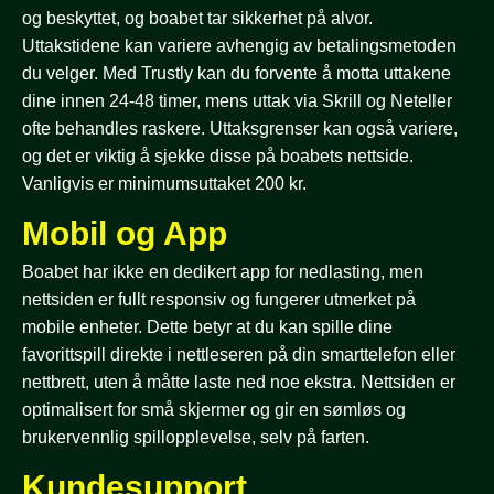
og beskyttet, og boabet tar sikkerhet på alvor.
Uttakstidene kan variere avhengig av betalingsmetoden
du velger. Med Trustly kan du forvente å motta uttakene
dine innen 24-48 timer, mens uttak via Skrill og Neteller
ofte behandles raskere. Uttaksgrenser kan også variere,
og det er viktig å sjekke disse på boabets nettside.
Vanligvis er minimumsuttaket 200 kr.
Mobil og App
Boabet har ikke en dedikert app for nedlasting, men
nettsiden er fullt responsiv og fungerer utmerket på
mobile enheter. Dette betyr at du kan spille dine
favorittspill direkte i nettleseren på din smarttelefon eller
nettbrett, uten å måtte laste ned noe ekstra. Nettsiden er
optimalisert for små skjermer og gir en sømløs og
brukervennlig spillopplevelse, selv på farten.
Kundesupport