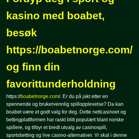
kasino med boabet,
besøk
https://boabetnorge.com/
og finn din
favorittunderholdning
https://
boabetnorge.com
/. Er du på jakt etter en
spennende og brukervennlig spillopplevelse? Da kan
boabet være et godt valg for deg. Dette nettcasinoet og
bettingplattformen har raskt blitt populært blant norske
spillere, og tilbyr et bredt utvalg av casinospill,
sportsbetting og live casino-alternativer. Vi skal i denne