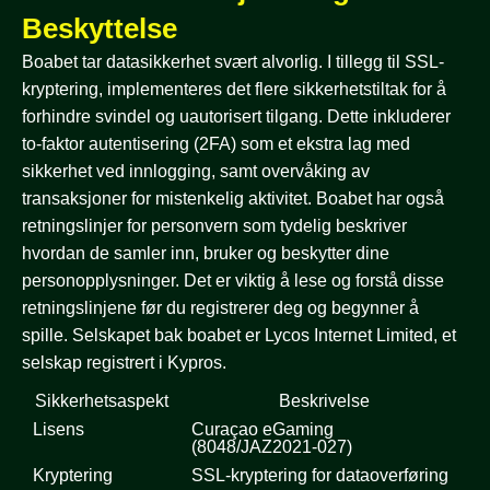
Beskyttelse
Boabet tar datasikkerhet svært alvorlig. I tillegg til SSL-
kryptering, implementeres det flere sikkerhetstiltak for å
forhindre svindel og uautorisert tilgang. Dette inkluderer
to-faktor autentisering (2FA) som et ekstra lag med
sikkerhet ved innlogging, samt overvåking av
transaksjoner for mistenkelig aktivitet. Boabet har også
retningslinjer for personvern som tydelig beskriver
hvordan de samler inn, bruker og beskytter dine
personopplysninger. Det er viktig å lese og forstå disse
retningslinjene før du registrerer deg og begynner å
spille. Selskapet bak boabet er Lycos Internet Limited, et
selskap registrert i Kypros.
Sikkerhetsaspekt
Beskrivelse
Lisens
Curaçao eGaming
(8048/JAZ2021-027)
Kryptering
SSL-kryptering for dataoverføring