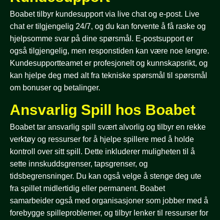
Boabet tilbyr kundesupport via live chat og e-post. Live
chat er tilgjengelig 24/7, og du kan forvente å få raske og
hjelpsomme svar på dine spørsmål. E-postsupport er
også tilgjengelig, men responstiden kan være noe lengre.
Kundesupportteamet er profesjonelt og kunnskapsrikt, og
kan hjelpe deg med alt fra tekniske spørsmål til spørsmål
om bonuser og betalinger.
Ansvarlig Spill hos Boabet
Boabet tar ansvarlig spill svært alvorlig og tilbyr en rekke
verktøy og ressurser for å hjelpe spillere med å holde
kontroll over sitt spill. Dette inkluderer muligheten til å
sette innskuddsgrenser, tapsgrenser, og
tidsbegrensninger. Du kan også velge å stenge deg ute
fra spillet midlertidig eller permanent. Boabet
samarbeider også med organisasjoner som jobber med å
forebygge spilleproblemer, og tilbyr lenker til ressurser for