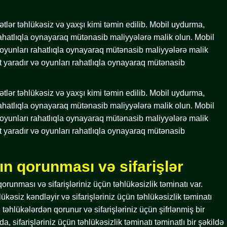
lər təhlükəsiz və yaxşı kimi təmin edilib. Mobil uydurma,
 rahatlıqla oynayaraq mütənasib maliyyələrə malik olun. Mobil
 oyunları rahatlıqla oynayaraq mütənasib maliyyələrə malik
t yaradır və oyunları rahatlıqla oynayaraq mütənasib
lər təhlükəsiz və yaxşı kimi təmin edilib. Mobil uydurma,
 rahatlıqla oynayaraq mütənasib maliyyələrə malik olun. Mobil
 oyunları rahatlıqla oynayaraq mütənasib maliyyələrə malik
t yaradır və oyunları rahatlıqla oynayaraq mütənasib
n qorunması və sifarişlər
runması və sifarişləriniz üçün təhlükəsizlik təminatı var.
lükəsiz kəndləyir və sifarişləriniz üçün təhlükəsizlik təminatı
ı təhlükələrdən qorunur və sifarişləriniz üçün şifrlənmiş bir
, sifarişləriniz üçün təhlükəsizlik təminatı təminatlı bir şəkildə