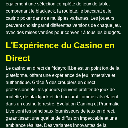
également une sélection complète de jeux de table,
comprenant le blackjack, la roulette, le baccarat et le
casino poker dans de multiples variantes. Les joueurs
peuvent choisir parmi différentes versions de chaque jeu,
avec des mises variées pour convenir à tous les budgets.
L'Expérience du Casino en
Direct
Le casino en direct de fridayrolll.be est un point fort de la
plateforme, offrant une expérience de jeu immersive et
authentique. Grâce à des croupiers en direct
professionnels, les joueurs peuvent profiter de jeux de
roulette, de blackjack et de baccarat comme s'ils étaient
dans un casino terrestre. Evolution Gaming et Pragmatic
Live sont les principaux fournisseurs de jeux en direct,
garantissant une qualité de diffusion impeccable et une
ambiance réaliste. Des variantes innovantes de la