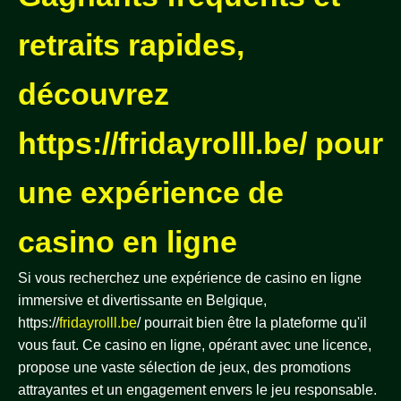
retraits rapides,
découvrez
https://fridayrolll.be/ pour
une expérience de
casino en ligne
Si vous recherchez une expérience de casino en ligne
immersive et divertissante en Belgique,
https://
fridayrolll.be
/ pourrait bien être la plateforme qu'il
vous faut. Ce casino en ligne, opérant avec une licence,
propose une vaste sélection de jeux, des promotions
attrayantes et un engagement envers le jeu responsable.