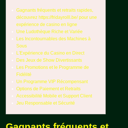
Gagnants fréquents et retraits rapides,
découvrez https://fridayrolll.be/ pour une
expérience de casino en ligne
Une Ludothèque Riche et Variée
Les Incontournables des Machines à
Sous
L'Expérience du Casino en Direct
Des Jeux de Show Divertissants
Les Promotions et le Programme de
Fidélité
Un Programme VIP Récompensant
Options de Paiement et Retraits
Accessibilité Mobile et Support Client
Jeu Responsable et Sécurité
Gagnants fréquents et