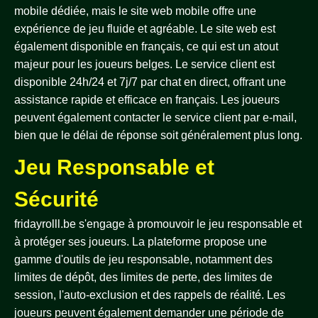
mobile dédiée, mais le site web mobile offre une
expérience de jeu fluide et agréable. Le site web est
également disponible en français, ce qui est un atout
majeur pour les joueurs belges. Le service client est
disponible 24h/24 et 7j/7 par chat en direct, offrant une
assistance rapide et efficace en français. Les joueurs
peuvent également contacter le service client par e-mail,
bien que le délai de réponse soit généralement plus long.
Jeu Responsable et
Sécurité
fridayrolll.be s'engage à promouvoir le jeu responsable et
à protéger ses joueurs. La plateforme propose une
gamme d'outils de jeu responsable, notamment des
limites de dépôt, des limites de perte, des limites de
session, l'auto-exclusion et des rappels de réalité. Les
joueurs peuvent également demander une période de