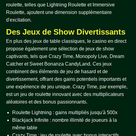
roulette, telles que Lightning Roulette et Immersive
Roulette, ajoutent une dimension supplémentaire
d'excitation.
Des Jeux de Show Divertissants
En plus des jeux de table classiques, le casino en direct
propose également une sélection de jeux de show
captivants, tels que Crazy Time, Monopoly Live, Dream
Catcher et Sweet Bonanza CandyLand. Ces jeux
combinent des éléments de jeu de hasard et de
divertissement, offrant des gains potentiels importants et
une expérience de jeu unique. Crazy Time, par exemple,
est un jeu de roulette innovant avec des multiplicateurs
aléatoires et des bonus passionnants.
Roulette Lightning : gains multipliés jusqu'à 500x
Blackjack Infinite : nombre illimité de joueurs à la
même table
Crazy Time : jeu de roulette avec bonus interactifs