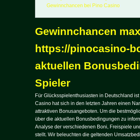
Gewinnchancen bei Pino Casino
Gewinnchancen maxi
https://pinocasino-
aktuellen Bonusbed
Spieler
Für Glücksspielenthusiasten in Deutschland is
Casino hat sich in den letzten Jahren einen Na
attraktiven Bonusangeboten. Um die bestmögli
über die aktuellen Bonusbedingungen zu infor
Analyse der verschiedenen Boni, Freispiele un
stellt. Wir beleuchten die geltenden Umsatzbe