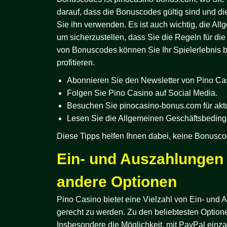
darauf, dass die Bonuscodes gültig sind und 
Sie ihn verwenden. Es ist auch wichtig, die A
um sicherzustellen, dass Sie die Regeln für d
von Bonuscodes können Sie Ihr Spielerlebnis b
profitieren.
Abonnieren Sie den Newsletter von Pino Ca
Folgen Sie Pino Casino auf Social Media.
Besuchen Sie pinocasino-bonus.com für akt
Lesen Sie die Allgemeinen Geschäftsbedin
Diese Tipps helfen Ihnen dabei, keine Bonuscod
Ein- und Auszahlungen 
andere Optionen
Pino Casino bietet eine Vielzahl von Ein- und
gerecht zu werden. Zu den beliebtesten Optio
Insbesondere die Möglichkeit, mit PayPal einzah