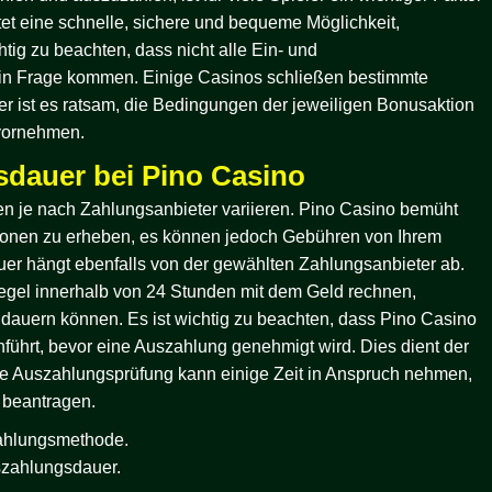
et eine schnelle, sichere und bequeme Möglichkeit,
tig zu beachten, dass nicht alle Ein- und
 in Frage kommen. Einige Casinos schließen bestimmte
 ist es ratsam, die Bedingungen der jeweiligen Bonusaktion
 vornehmen.
dauer bei Pino Casino
n je nach Zahlungsanbieter variieren. Pino Casino bemüht
tionen zu erheben, es können jedoch Gebühren von Ihrem
er hängt ebenfalls von der gewählten Zahlungsanbieter ab.
gel innerhalb von 24 Stunden mit dem Geld rechnen,
uern können. Es ist wichtig zu beachten, dass Pino Casino
ührt, bevor eine Auszahlung genehmigt wird. Dies dient der
ie Auszahlungsprüfung kann einige Zeit in Anspruch nehmen,
u beantragen.
ahlungsmethode.
szahlungsdauer.