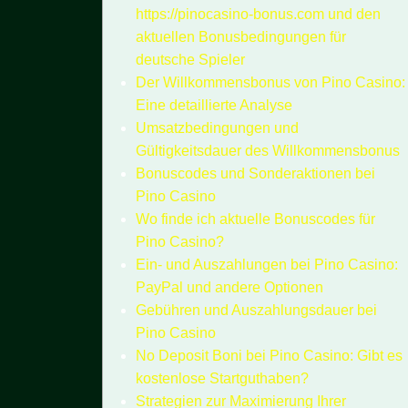
https://pinocasino-bonus.com und den
aktuellen Bonusbedingungen für
deutsche Spieler
Der Willkommensbonus von Pino Casino:
Eine detaillierte Analyse
Umsatzbedingungen und
Gültigkeitsdauer des Willkommensbonus
Bonuscodes und Sonderaktionen bei
Pino Casino
Wo finde ich aktuelle Bonuscodes für
Pino Casino?
Ein- und Auszahlungen bei Pino Casino:
PayPal und andere Optionen
Gebühren und Auszahlungsdauer bei
Pino Casino
No Deposit Boni bei Pino Casino: Gibt es
kostenlose Startguthaben?
Strategien zur Maximierung Ihrer