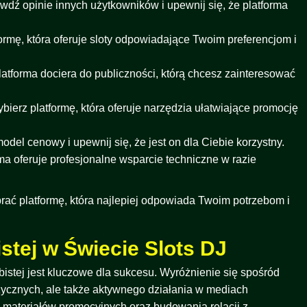
dź opinie innych użytkowników i upewnij się, że platforma
ormę, która oferuje sloty odpowiadające Twoim preferencjom i
latforma dociera do publiczności, którą chcesz zainteresować
ierz platformę, która oferuje narzędzia ułatwiające promocję
odel cenowy i upewnij się, że jest on dla Ciebie korzystny.
ma oferuje profesjonalne wsparcie techniczne w razie
rać platformę, która najlepiej odpowiada Twoim potrzebom i
tej w Świecie Slots DJ
bistej jest kluczowe dla sukcesu. Wyróżnienie się spośród
zycznych, ale także aktywnego działania w mediach
 materiałów promocyjnych oraz budowania relacji z