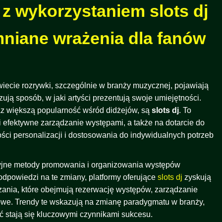
z wykorzystaniem slots dj
niane wrażenia dla fanów
iecie rozrywki, szczególnie w branży muzycznej, pojawiają
ują sposób, w jaki artyści prezentują swoje umiejętności.
az większą popularność wśród didżejów, są
slots dj
. To
 efektywne zarządzanie występami, a także na dotarcie do
ości personalizacji i dostosowania do indywidualnych potrzeb
cyjne metody promowania i organizowania występów
 odpowiedzi na te zmiany, platformy oferujące
slots dj
zyskują
zania, które obejmują rezerwację występów, zarządzanie
we. Trendy te wskazują na zmianę paradygmatu w branży,
ć stają się kluczowymi czynnikami sukcesu.