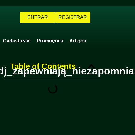
ENTRAR
REGISTRAR
Cadastre-se
Promoções
Artigos
Table of Contents
dj_zapewniają_niezapomni