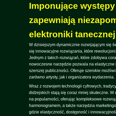
Imponujące występy 
zapewniają niezapom
elektroniki tanecznej
W dzisiejszym dynamicznie rozwijającym się św
się innowacyjne rozwiązania, które rewolucjoniz
Jednym z takich rozwiązań, które zdobywa cor
nowoczesne narzędzie pozwala na elastyczne i
szerszej publiczności. Oferuje szerokie możliw
zarówno artysty, jak i organizatora wydarzenia.
Wraz z rozwojem technologii cyfrowych, trady
didżejskich stają się coraz mniej skuteczne. W
na popularności, oferując kompleksowe rozwią
harmonogramem, a także narzędzia marketingo
gdzie elastyczność, dostępność i innowacyjnoś