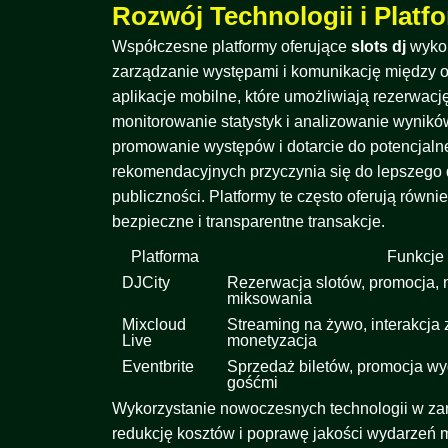
Rozwój Technologii i Platf
Współczesne platformy oferujące
slots dj
wykor
zarządzanie występami i komunikację między o
aplikacje mobilne, które umożliwiają rezerwacj
monitorowanie statystyk i analizowanie wynikó
promowanie występów i dotarcie do potencjalnej
rekomendacyjnych przyczynia się do lepszego 
publiczności. Platformy te często oferują równ
bezpieczne i transparentne transakcje.
Platforma
Funkcje
DJCity
Rezerwacja slotów, promocja, 
miksowania
Mixcloud
Streaming na żywo, interakcja 
Live
monetyzacja
Eventbrite
Sprzedaż biletów, promocja wy
gośćmi
Wykorzystanie nowoczesnych technologii w z
redukcję kosztów i poprawę jakości wydarzeń m