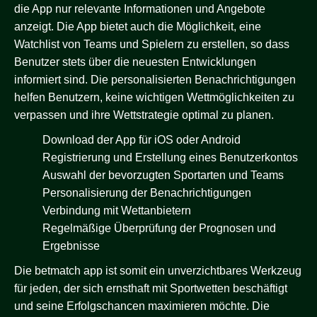
die App nur relevante Informationen und Angebote
anzeigt. Die App bietet auch die Möglichkeit, eine
Watchlist von Teams und Spielern zu erstellen, so dass
Benutzer stets über die neuesten Entwicklungen
informiert sind. Die personalisierten Benachrichtigungen
helfen Benutzern, keine wichtigen Wettmöglichkeiten zu
verpassen und ihre Wettstrategie optimal zu planen.
Download der App für iOS oder Android
Registrierung und Erstellung eines Benutzerkontos
Auswahl der bevorzugten Sportarten und Teams
Personalisierung der Benachrichtigungen
Verbindung mit Wettanbietern
Regelmäßige Überprüfung der Prognosen und
Ergebnisse
Die betmatch app ist somit ein unverzichtbares Werkzeug
für jeden, der sich ernsthaft mit Sportwetten beschäftigt
und seine Erfolgschancen maximieren möchte. Die