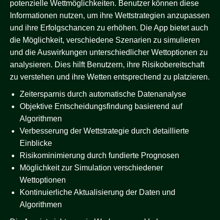
potenzielle Wettmöglichkeiten. Benutzer können diese
Informationen nutzen, um ihre Wettstrategien anzupassen
und ihre Erfolgschancen zu erhöhen. Die App bietet auch
die Möglichkeit, verschiedene Szenarien zu simulieren
und die Auswirkungen unterschiedlicher Wettoptionen zu
analysieren. Dies hilft Benutzern, ihre Risikobereitschaft
zu verstehen und ihre Wetten entsprechend zu platzieren.
Zeitersparnis durch automatische Datenanalyse
Objektive Entscheidungsfindung basierend auf
Algorithmen
Verbesserung der Wettstrategie durch detaillierte
Einblicke
Risikominimierung durch fundierte Prognosen
Möglichkeit zur Simulation verschiedener
Wettoptionen
Kontinuierliche Aktualisierung der Daten und
Algorithmen