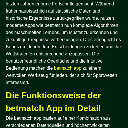
letzten Jahren enorme Fortschritte gemacht. Während
früher hauptsächlich auf statistische Daten und
historische Ergebnisse zurückgegriffen wurde, nutzen
moderne Apps wie betmatch nun komplexe Algorithmen
des maschinellen Lernens, um Muster zu erkennen und
zukünftige Ereignisse vorherzusagen. Dies ermöglicht es
Benutzern, fundiertere Entscheidungen zu treffen und ihre
Wettstrategien entsprechend anzupassen. Die
benutzerfreundliche Oberfläche und die intuitive
Bedienung machen die
betmatch app
zu einem
wertvollen Werkzeug für jeden, der sich für Sportwetten
interessiert.
Die Funktionsweise der
betmatch App im Detail
Die betmatch app basiert auf einer Kombination aus
verschiedenen Datenquellen und hochentwickelten