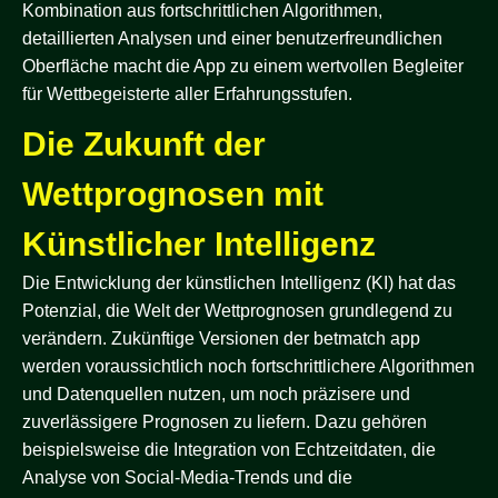
Kombination aus fortschrittlichen Algorithmen,
detaillierten Analysen und einer benutzerfreundlichen
Oberfläche macht die App zu einem wertvollen Begleiter
für Wettbegeisterte aller Erfahrungsstufen.
Die Zukunft der
Wettprognosen mit
Künstlicher Intelligenz
Die Entwicklung der künstlichen Intelligenz (KI) hat das
Potenzial, die Welt der Wettprognosen grundlegend zu
verändern. Zukünftige Versionen der betmatch app
werden voraussichtlich noch fortschrittlichere Algorithmen
und Datenquellen nutzen, um noch präzisere und
zuverlässigere Prognosen zu liefern. Dazu gehören
beispielsweise die Integration von Echtzeitdaten, die
Analyse von Social-Media-Trends und die