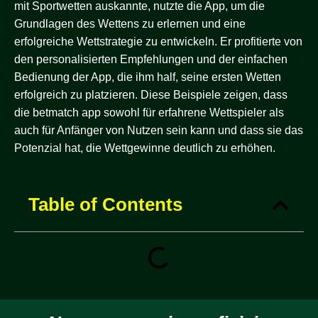
mit Sportwetten auskannte, nutzte die App, um die
Grundlagen des Wettens zu erlernen und eine
erfolgreiche Wettstrategie zu entwickeln. Er profitierte von
den personalisierten Empfehlungen und der einfachen
Bedienung der App, die ihm half, seine ersten Wetten
erfolgreich zu platzieren. Diese Beispiele zeigen, dass
die betmatch app sowohl für erfahrene Wettspieler als
auch für Anfänger von Nutzen sein kann und dass sie das
Potenzial hat, die Wettgewinne deutlich zu erhöhen.
Table of Contents