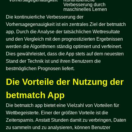
Verbesserung durch
maschinelles Lernen
Die kontinuierliche Verbesserung der
Vorhersagegenauigkeit ist ein zentrales Ziel der betmatch
app. Durch die Analyse der tatsächlichen Wettresultate
und den Vergleich mit den prognostizierten Ergebnissen
werden die Algorithmen ständig optimiert und verfeinert.
Dies gewährleistet, dass die App stets auf dem neuesten
Stand der Technik ist und ihren Benutzern die
bestmöglichen Prognosen liefert.
Die Vorteile der Nutzung der
betmatch App
Die betmatch app bietet eine Vielzahl von Vorteilen für
Wettbegeisterte. Einer der größten Vorteile ist die
Zeitersparnis. Anstatt Stunden damit zu verbringen, Daten
zu sammeln und zu analysieren, können Benutzer