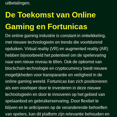
uitbetalingen.
De Toekomst van Online
Gaming en Fortunicas
De online gaming industrie is constant in ontwikkeling,
met nieuwe technologieën en trends die voortdurend
opduiken. Virtual reality (VR) en augmented reality (AR)
hebben bijvoorbeeld het potentieel om de spelervaring
naar een nieuw niveau te tillen. Ook de opkomst van
blockchain-technologie en cryptocurrency biedt nieuwe
mogelijkheden voor transparantie en veiligheid in de
online gaming wereld. Fortunicas kan zich positioneren
als een voorloper door te investeren in deze nieuwe
technologieën en door te innoveren op het gebied van
spelaanbod en gebruikerservaring. Door flexibel te
blijven en te anticiperen op de veranderende behoeften
van spelers, kan dit platform zijn relevantie behouden en