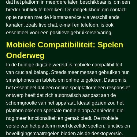
dat het platform in meerdere talen beschikbaar is, om een
breder publiek te bereiken. De mogelijkheid om contact
op te nemen met de klantenservice via verschillende
kanalen, zoals live chat, e-mail en telefoon, is ook
essentieel voor een positieve gebruikerservaring.
Mobiele Compatibiliteit: Spelen
Onderweg
In de huidige digitale wereld is mobiele compatibiliteit
van cruciaal belang. Steeds meer mensen gebruiken hun
smartphones en tablets om online te gokken. Daarom is
het essentieel dat een online spelplatform een responsief
ontwerp heeft dat zich automatisch aanpast aan de
schermgrootte van het apparaat. Ideaal gezien zou het
platform ook een speciale mobiele app aanbieden, die
nog meer functionaliteit en gemak biedt. De mobiele
versie van het platform moet dezelfde spellen, functies en
beveiligingsmaatregelen bieden als de desktopversie.