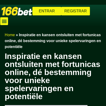
ENTRAR
REGISTRAR
Caça-níqueis
Jogos de Pescaria
Cassino Ao Vivo
Baixar Aplicativo
Cadastre-se
Home
»
Inspiratie en kansen ontsluiten met fortunicas
online, dé bestemming voor unieke spelervaringen en
potentiële
Inspiratie en kansen
ontsluiten met fortunicas
online, dé bestemming
voor unieke
spelervaringen en
potentiële