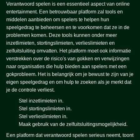
Verantwoord spelen is een essentieel aspect van online
entertainment. Een betrouwbaar platform zal tools en
middelen aanbieden om spelers te helpen hun
speelgedrag te beheersen en te voorkomen dat ze in de
problemen komen. Deze tools kunnen onder meer
inzetlimieten, stortingslimieten, verlieslimieten en
zelfuitsluiting omvatten. Het platform moet ook informatie
verstrekken over de risico's van gokken en verwijzingen
naar organisaties die hulp bieden aan spelers met een
gokprobleem. Het is belangrijk om je bewust te zijn van je
eigen speelgedrag en om hulp te zoeken als je merkt dat
je de controle verliest.
Stel inzetlimieten in.
Stel stortingslimieten in.
Stel verlieslimieten in.
Maak gebruik van de zelfuitsluitingsmogelijkheid.
Een platform dat verantwoord spelen serieus neemt, toont