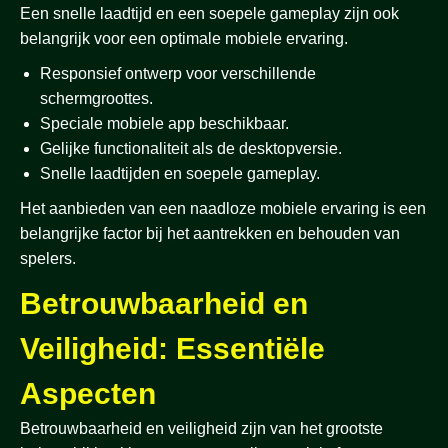
Een snelle laadtijd en een soepele gameplay zijn ook
belangrijk voor een optimale mobiele ervaring.
Responsief ontwerp voor verschillende
schermgroottes.
Speciale mobiele app beschikbaar.
Gelijke functionaliteit als de desktopversie.
Snelle laadtijden en soepele gameplay.
Het aanbieden van een naadloze mobiele ervaring is een
belangrijke factor bij het aantrekken en behouden van
spelers.
Betrouwbaarheid en
Veiligheid: Essentiële
Aspecten
Betrouwbaarheid en veiligheid zijn van het grootste