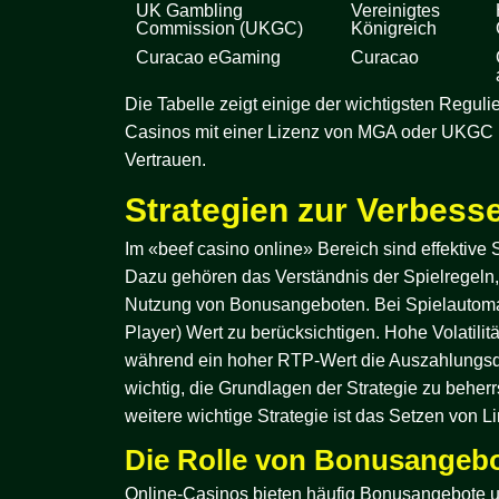
UK Gambling
Vereinigtes
Commission (UKGC)
Königreich
Curacao eGaming
Curacao
Die Tabelle zeigt einige der wichtigsten Regu
Casinos mit einer Lizenz von MGA oder UKGC b
Vertrauen.
Strategien zur Verbes
Im «beef casino online» Bereich sind effektiv
Dazu gehören das Verständnis der Spielregel
Nutzung von Bonusangeboten. Bei Spielautomaten
Player) Wert zu berücksichtigen. Hohe Volatilit
während ein hoher RTP-Wert die Auszahlungsquo
wichtig, die Grundlagen der Strategie zu beher
weitere wichtige Strategie ist das Setzen von L
Die Rolle von Bonusangeb
Online-Casinos bieten häufig Bonusangebote 