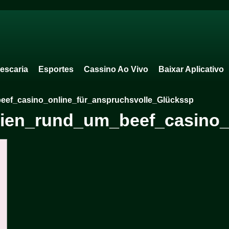
escaria
Esportes
Cassino Ao Vivo
Baixar Aplicativo
beef_casino_online_für_anspruchsvolle_Glückssp
egien_rund_um_beef_casino