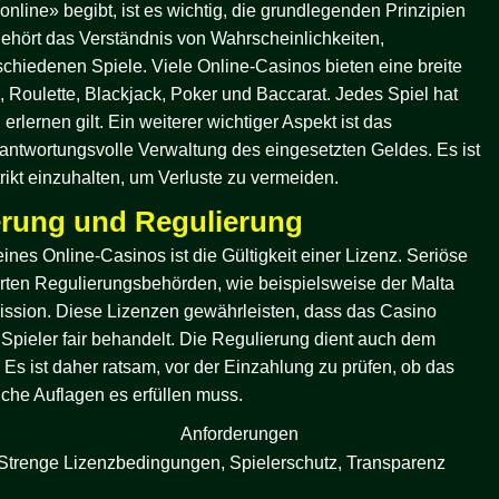
online» begibt, ist es wichtig, die grundlegenden Prinzipien
ehört das Verständnis von Wahrscheinlichkeiten,
hiedenen Spiele. Viele Online-Casinos bieten eine breite
, Roulette, Blackjack, Poker und Baccarat. Jedes Spiel hat
rlernen gilt. Ein weiterer wichtiger Aspekt ist das
antwortungsvolle Verwaltung des eingesetzten Geldes. Es ist
rikt einzuhalten, um Verluste zu vermeiden.
erung und Regulierung
nes Online-Casinos ist die Gültigkeit einer Lizenz. Seriöse
rten Regulierungsbehörden, wie beispielsweise der Malta
ssion. Diese Lizenzen gewährleisten, dass das Casino
 Spieler fair behandelt. Die Regulierung dient auch dem
Es ist daher ratsam, vor der Einzahlung zu prüfen, ob das
lche Auflagen es erfüllen muss.
Anforderungen
Strenge Lizenzbedingungen, Spielerschutz, Transparenz