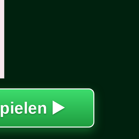
pielen ▶️