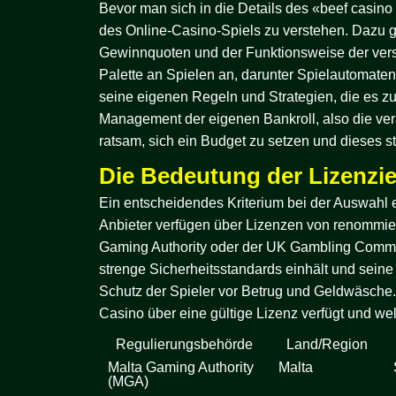
Bevor man sich in die Details des «beef casino 
des Online-Casino-Spiels zu verstehen. Dazu g
Gewinnquoten und der Funktionsweise der versc
Palette an Spielen an, darunter Spielautomaten
seine eigenen Regeln und Strategien, die es zu e
Management der eigenen Bankroll, also die ver
ratsam, sich ein Budget zu setzen und dieses st
Die Bedeutung der Lizenzi
Ein entscheidendes Kriterium bei der Auswahl ei
Anbieter verfügen über Lizenzen von renommie
Gaming Authority oder der UK Gambling Commi
strenge Sicherheitsstandards einhält und seine
Schutz der Spieler vor Betrug und Geldwäsche. 
Casino über eine gültige Lizenz verfügt und we
Regulierungsbehörde
Land/Region
Malta Gaming Authority
Malta
(MGA)