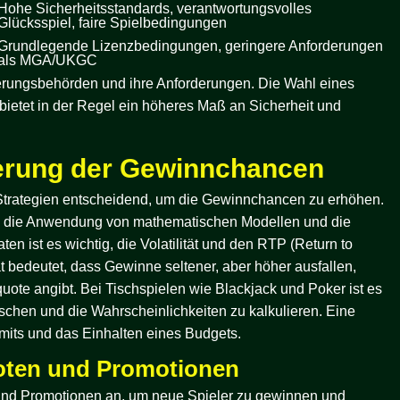
Hohe Sicherheitsstandards, verantwortungsvolles
Glücksspiel, faire Spielbedingungen
Grundlegende Lizenzbedingungen, geringere Anforderungen
als MGA/UKGC
lierungsbehörden und ihre Anforderungen. Die Wahl eines
ietet in der Regel ein höheres Maß an Sicherheit und
serung der Gewinnchancen
e Strategien entscheidend, um die Gewinnchancen zu erhöhen.
n, die Anwendung von mathematischen Modellen und die
 ist es wichtig, die Volatilität und den RTP (Return to
ät bedeutet, dass Gewinne seltener, aber höher ausfallen,
te angibt. Bei Tischspielen wie Blackjack und Poker ist es
rschen und die Wahrscheinlichkeiten zu kalkulieren. Eine
imits und das Einhalten eines Budgets.
oten und Promotionen
und Promotionen an, um neue Spieler zu gewinnen und