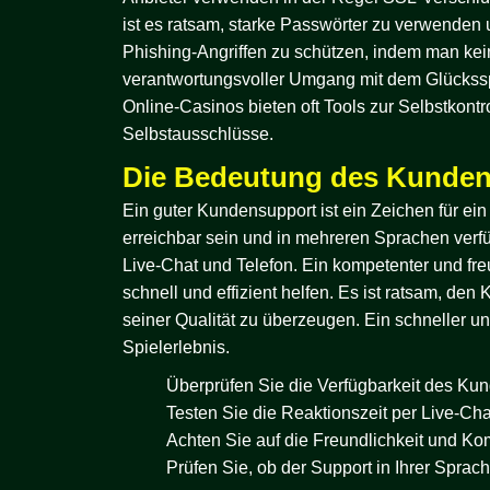
ist es ratsam, starke Passwörter zu verwenden 
Phishing-Angriffen zu schützen, indem man kein
verantwortungsvoller Umgang mit dem Glücksspi
Online-Casinos bieten oft Tools zur Selbstkontr
Selbstausschlüsse.
Die Bedeutung des Kunde
Ein guter Kundensupport ist ein Zeichen für ei
erreichbar sein und in mehreren Sprachen verfü
Live-Chat und Telefon. Ein kompetenter und f
schnell und effizient helfen. Es ist ratsam, de
seiner Qualität zu überzeugen. Ein schneller und 
Spielerlebnis.
Überprüfen Sie die Verfügbarkeit des Kun
Testen Sie die Reaktionszeit per Live-Cha
Achten Sie auf die Freundlichkeit und Kom
Prüfen Sie, ob der Support in Ihrer Sprach