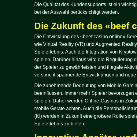
Die Qualität des Kundensupports ist ein wichtige
bei der Auswahl berücksichtigt werden.
Die Zukunft des «beef 
Die Entwicklung des «beef casino online» Bere
wie Virtual Reality (VR) und Augmented Reality
Spielerlebnis. Auch die Integration von Krypto
spielen. Darüber hinaus wird die Regulierung 
der Spieler zu gewährleisten und illegale Aktiv
verspricht spannende Entwicklungen und neue
Die zunehmende Bedeutung von Mobile Gaming 
beeinflussen. Immer mehr Spieler bevorzugen e
spielen. Daher werden Online-Casinos in Zukunf
mobile Geräte achten. Auch die Personalisieru
(KI) werden in Zukunft eine größere Rolle spie
Spielerlebnis zu bieten.