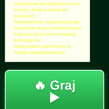
Różnorodność gier dostępnych online
Nowości i trendy w świecie gier
kasynowych
Bezpieczeństwo i odpowiedzialna gra
Zrozumienie zasad i warunków kasyna
Przyszłość kasyn online i innowacje
technologiczne
Wpływ platform internetowych na
strategie marketingowe kasyn
🔥 Graj
▶️