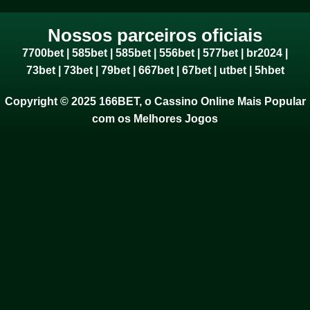
Nossos parceiros oficiais
7700bet
|
585bet
|
585bet
|
556bet
|
577bet
|
br2024
|
73bet
|
73bet
|
79bet
|
667bet
|
67bet
|
utbet
|
5hbet
Copyright © 2025 166BET, o Cassino Online Mais Popular
com os Melhores Jogos