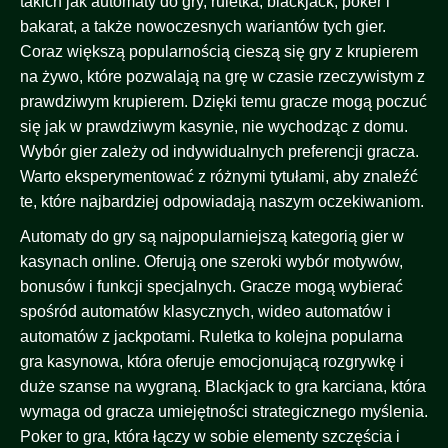
takich jak automaty do gry, ruletka, blackjack, poker i
bakarat, a także nowoczesnych wariantów tych gier.
Coraz większą popularnością cieszą się gry z krupierem
na żywo, które pozwalają na grę w czasie rzeczywistym z
prawdziwym krupierem. Dzięki temu gracze mogą poczuć
się jak w prawdziwym kasynie, nie wychodząc z domu.
Wybór gier zależy od indywidualnych preferencji gracza.
Warto eksperymentować z różnymi tytułami, aby znaleźć
te, które najbardziej odpowiadają naszym oczekiwaniom.
Automaty do gry są najpopularniejszą kategorią gier w
kasynach online. Oferują one szeroki wybór motywów,
bonusów i funkcji specjalnych. Gracze mogą wybierać
spośród automatów klasycznych, wideo automatów i
automatów z jackpotami. Ruletka to kolejna popularna
gra kasynowa, która oferuje emocjonującą rozgrywkę i
duże szanse na wygraną. Blackjack to gra karciana, która
wymaga od gracza umiejętności strategicznego myślenia.
Poker to gra, która łączy w sobie elementy szczęścia i