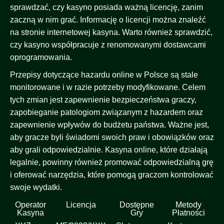
sprawdzać, czy kasyno posiada ważną licencję, zanim
zaczną w nim grać. Informację o licencji można znaleźć
na stronie internetowej kasyna. Warto również sprawdzić,
czy kasyno współpracuje z renomowanymi dostawcami
oprogramowania.
Przepisy dotyczące hazardu online w Polsce są stale
monitorowane i w razie potrzeby modyfikowane. Celem
tych zmian jest zapewnienie bezpieczeństwa graczy,
zapobieganie patologiom związanym z hazardem oraz
zapewnienie wpływów do budżetu państwa. Ważne jest,
aby gracze byli świadomi swoich praw i obowiązków oraz
aby grali odpowiedzialnie. Kasyna online, które działają
legalnie, powinny również promować odpowiedzialną grę
i oferować narzędzia, które pomogą graczom kontrolować
swoje wydatki.
Operator
Licencja
Dostępne
Metody
Kasyna
Gry
Płatności