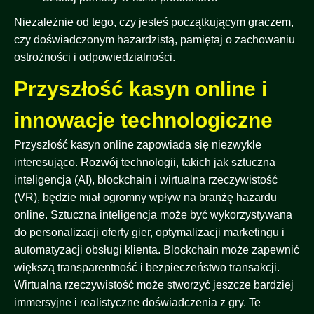
Niezależnie od tego, czy jesteś początkującym graczem,
czy doświadczonym hazardzistą, pamiętaj o zachowaniu
ostrożności i odpowiedzialności.
Przyszłość kasyn online i
innowacje technologiczne
Przyszłość kasyn online zapowiada się niezwykle
interesująco. Rozwój technologii, takich jak sztuczna
inteligencja (AI), blockchain i wirtualna rzeczywistość
(VR), będzie miał ogromny wpływ na branżę hazardu
online. Sztuczna inteligencja może być wykorzystywana
do personalizacji oferty gier, optymalizacji marketingu i
automatyzacji obsługi klienta. Blockchain może zapewnić
większą transparentność i bezpieczeństwo transakcji.
Wirtualna rzeczywistość może stworzyć jeszcze bardziej
immersyjne i realistyczne doświadczenia z gry. Te