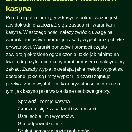
kasyna
Przed rozpoczęciem gry w kasynie online, ważne jest,
aby dokładnie zapoznać się z zasadami i warunkami
kasyna. W szczególności należy zwrócić uwagę na
warunki bonusów i promocji, zasady wypłat oraz politykę
prywatności. Warunki bonusów i promocji często
zawierają określone ograniczenia, takie jak minimalna
kwota depozytu, minimalny obrót bonusem i maksymalny
zakład. Zasady wypłat określają, jakie metody wypłat są
dostępne, jakie są limity wypłat i ile czasu zajmuje
przetwarzanie wypłat. Polityka prywatności informuje o
tym, jak kasyno przetwarza dane osobowe graczy.
Sprawdź licencję kasyna.
Zapoznaj się z zasadami i warunkami.
Ustal sobie limit wydatków.
Graj odpowiedzialnie.
Szukaj pomocy w razie problemów.