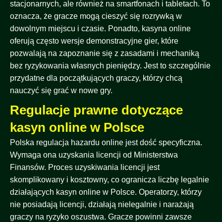
stacjonarnych, ale również na smartfonach i tabletach. To
oznacza, że gracze mogą cieszyć się rozrywką w
dowolnym miejscu i czasie. Ponadto, kasyna online
oferują często wersje demonstracyjne gier, które
pozwalają na zapoznanie się z zasadami i mechaniką
bez ryzykowania własnych pieniędzy. Jest to szczególnie
przydatne dla początkujących graczy, którzy chcą
nauczyć się grać w nowe gry.
Regulacje prawne dotyczące
kasyn online w Polsce
Polska regulacja hazardu online jest dość specyficzna.
Wymaga ona uzyskania licencji od Ministerstwa
Finansów. Proces uzyskiwania licencji jest
skomplikowany i kosztowny, co ogranicza liczbę legalnie
działających kasyn online w Polsce. Operatorzy, którzy
nie posiadają licencji, działają nielegalnie i narażają
graczy na ryzyko oszustwa. Gracze powinni zawsze