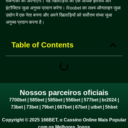
तकनीकों को अपनाएगा। यह खिलाड़ियों को एक अधिक इमर्सिव और
इंटरैक्टिव जुआ अनुभव प्रदान करेगा। Roobet का लक्ष्य ऑनलाइन जुआ
उद्योग में एक नेता बनना और अपने खिलाड़ियों को सर्वोत्तम संभव जुआ
अनुभव प्रदान करना है।
Table of Contents
Nossos parceiros oficiais
7700bet
|
585bet
|
585bet
|
556bet
|
577bet
|
br2024
|
73bet
|
73bet
|
79bet
|
667bet
|
67bet
|
utbet
|
5hbet
Copyright © 2025 166BET, o Cassino Online Mais Popular
com os Melhores Jogos