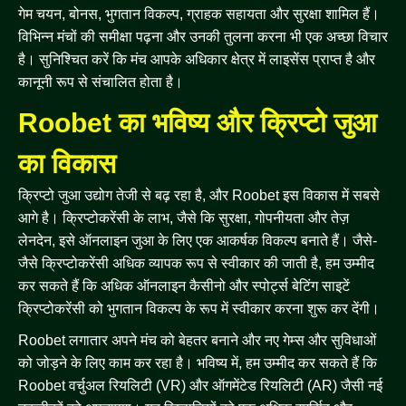
गेम चयन, बोनस, भुगतान विकल्प, ग्राहक सहायता और सुरक्षा शामिल हैं।
विभिन्न मंचों की समीक्षा पढ़ना और उनकी तुलना करना भी एक अच्छा विचार
है। सुनिश्चित करें कि मंच आपके अधिकार क्षेत्र में लाइसेंस प्राप्त है और
कानूनी रूप से संचालित होता है।
Roobet का भविष्य और क्रिप्टो जुआ
का विकास
क्रिप्टो जुआ उद्योग तेजी से बढ़ रहा है, और Roobet इस विकास में सबसे
आगे है। क्रिप्टोकरेंसी के लाभ, जैसे कि सुरक्षा, गोपनीयता और तेज़
लेनदेन, इसे ऑनलाइन जुआ के लिए एक आकर्षक विकल्प बनाते हैं। जैसे-
जैसे क्रिप्टोकरेंसी अधिक व्यापक रूप से स्वीकार की जाती है, हम उम्मीद
कर सकते हैं कि अधिक ऑनलाइन कैसीनो और स्पोर्ट्स बेटिंग साइटें
क्रिप्टोकरेंसी को भुगतान विकल्प के रूप में स्वीकार करना शुरू कर देंगी।
Roobet लगातार अपने मंच को बेहतर बनाने और नए गेम्स और सुविधाओं
को जोड़ने के लिए काम कर रहा है। भविष्य में, हम उम्मीद कर सकते हैं कि
Roobet वर्चुअल रियलिटी (VR) और ऑगमेंटेड रियलिटी (AR) जैसी नई