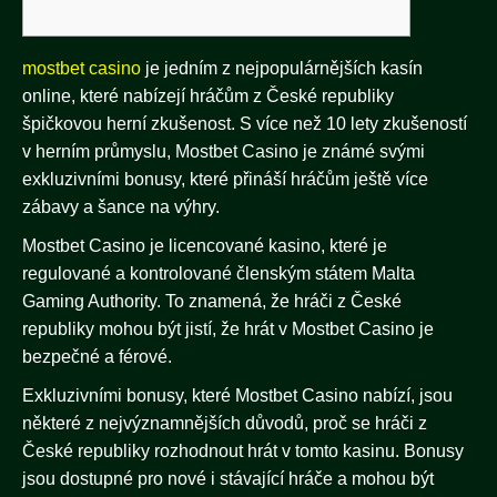
mostbet casino
je jedním z nejpopulárnějších kasín
online, které nabízejí hráčům z České republiky
špičkovou herní zkušenost. S více než 10 lety zkušeností
v herním průmyslu, Mostbet Casino je známé svými
exkluzivními bonusy, které přináší hráčům ještě více
zábavy a šance na výhry.
Mostbet Casino je licencované kasino, které je
regulované a kontrolované členským státem Malta
Gaming Authority. To znamená, že hráči z České
republiky mohou být jistí, že hrát v Mostbet Casino je
bezpečné a férové.
Exkluzivními bonusy, které Mostbet Casino nabízí, jsou
některé z nejvýznamnějších důvodů, proč se hráči z
České republiky rozhodnout hrát v tomto kasinu. Bonusy
jsou dostupné pro nové i stávající hráče a mohou být