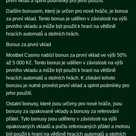
první vklad a splnit podmínky pro jeho použití.
Dalším bonusem, který je určen pro nové hráče, je bonus
za první vklad. Tento bonus je udělen v závislosti na výši
prvního vkladu a může být použit k hraní na většině
hracích automatů a stolních hrách.
Bonus za první vklad
Mostbet Casino nabízí bonus za první vklad ve výši 50%
až 5 000 Kč. Tento bonus je udělen v závislosti na výši
prvního vkladu a může být použit k hraní na většině
hracích automatů a stolních hrách. K získání tohoto
bonusu je nutné provést první vklad a splnit podmínky pro
jeho použití.
Ostatní bonusy, které jsou určeny pro nové hráče, jsou
bonusy za opakované vklady a bonusy za referování
přátel. Tyto bonusy jsou uděleny v závislosti na výši
opakovaných vkladů a počtu referovaných přátel a mohou
být použit k hraní na většině hracích automatů a stolních