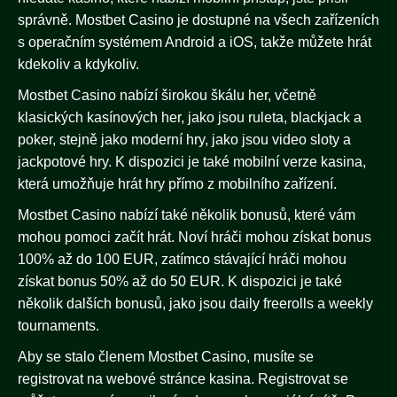
správně. Mostbet Casino je dostupné na všech zařízeních
s operačním systémem Android a iOS, takže můžete hrát
kdekoliv a kdykoliv.
Mostbet Casino nabízí širokou škálu her, včetně
klasických kasínových her, jako jsou ruleta, blackjack a
poker, stejně jako moderní hry, jako jsou video sloty a
jackpotové hry. K dispozici je také mobilní verze kasina,
která umožňuje hrát hry přímo z mobilního zařízení.
Mostbet Casino nabízí také několik bonusů, které vám
mohou pomoci začít hrát. Noví hráči mohou získat bonus
100% až do 100 EUR, zatímco stávající hráči mohou
získat bonus 50% až do 50 EUR. K dispozici je také
několik dalších bonusů, jako jsou daily freerolls a weekly
tournaments.
Aby se stalo členem Mostbet Casino, musíte se
registrovat na webové stránce kasina. Registrovat se