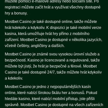
můžete pomocí e-mailové adresy nebo sociální sítě. Po
registraci můžete začít hrát a využívat všechny dostupné
hry a bonusy.
Mostbet Casino je také dostupné online, takže můžete
hrát kdekoliv a kdykoliv. K dispozici je také mobilní verze
kasina, která umožňuje hrát hry přímo z mobilního
zařízení. Mostbet Casino je dostupné v několika jazycích,
včetně češtiny, angličtiny a dalších.
Mostbet Casino je známé svou vysokou úrovní služeb a
bezpečností. Kasino je licencované a regulované, takže
můžete být jistý, že hrát je bezpečné a férové. Mostbet
Casino je také dostupné 24/7, takže můžete hrát kdykoliv
a kdekoliv.
Mostbet Casino je jedno z nejpopulárnějších kasín
online, které nabízí širokou škálu her a bonusů. Pokud
hledáte kasino, které nabízí mobilní přístup, jste přišli
správně. Mostbet Casino je dostupné na všech zařízeních