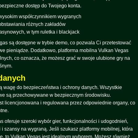
 bezpieczne dostęp do Twojego konta.
z wysokim współczynnikiem wygranych
 obstawiania różnych zakładów
asynowych, w tym ruletka i blackjack
egas są dostępne w trybie demo, co pozwala Ci przetestować
we pieniądze. Dodatkowo, platforma mobilna Vulkan Vegas
lnych, co oznacza, że możesz grać w swoje ulubione gry na
ośnym.
 danych
ą wagę do bezpieczeństwa i ochrony danych. Wszystkie
bowe są przechowywane w bezpiecznym środowisku.
st licencjonowana i regulowana przez odpowiednie organy, co
ntne.
oferuje szeroki wybór gier, funkcjonalności i udogodnień,
i szansy na wygraną. Jeśli szukasz platformy mobilnej, która
kę, to Vulkan Vegas jest idealnym wyborem. Możesz również