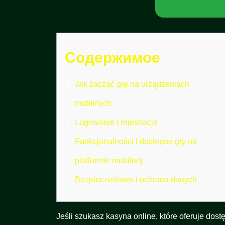
Содержимое
Jak zacząć grę na urządzeniach
mobilnych
Logowanie i rejestracja
Funkcjonalności i dostępne gry na
platformie mobilnej
Bezpieczeństwo i ochrona danych
Jeśli szukasz kasyna online, które oferuje dos