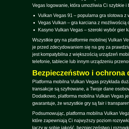
Vegas logowanie, która umożliwia Ci szybkie i
Vulkan Vegas 91 – popularna gra slotowa 
Vegas Vulkan – gra karciana z możliwością
Kasyno Vulkan Vegas – szeroki wybór gier k
Wszystkie gry na platformie mobilnej Vulkan V
je przed zdecydowaniem się na grę za prawdzi
jest kompatybilna z większością urządzeń mobi
telefonie, tablecie lub innym urządzeniu przen
Bezpieczeństwo i ochrona
Platforma mobilna Vulkan Vegas przykłada duż
transakcje są szyfrowane, a Twoje dane oso
Dodatkowo, platforma mobilna Vulkan Vegas je
gwarantuje, że wszystkie gry są fair i transpare
Podsumowując, platforma mobilna Vulkan Vegas 
które zapewniają Ci najwyższy poziom rozrywki 
łączy w sobie jakość, bezpieczeństwo i rozryw