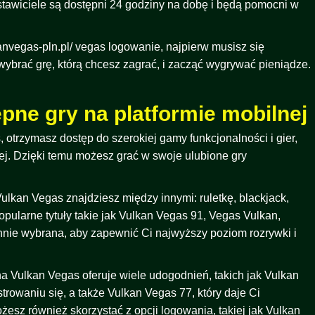
dstawiciele są dostępni 24 godziny na dobę i będą pomocni w
kanvegas-pln.pl/ vegas logowanie, najpierw musisz się
ybrać grę, którą chcesz zagrać, i zacząć wygrywać pieniądze.
pne gry na platformie mobilnej
, otrzymasz dostęp do szerokiej gamy funkcjonalności i gier,
nej. Dzięki temu możesz grać w swoje ulubione gry
ulkan Vegas znajdziesz między innymi: ruletkę, blackjack,
opularne tytuły takie jak Vulkan Vegas 91, Vegas Vulkan,
nnie wybrana, aby zapewnić Ci najwyższy poziom rozrywki i
lna Vulkan Vegas oferuje wiele udogodnień, takich jak Vulkan
rowaniu się, a także Vulkan Vegas 77, który daje Ci
sz również skorzystać z opcji logowania, takiej jak Vulkan