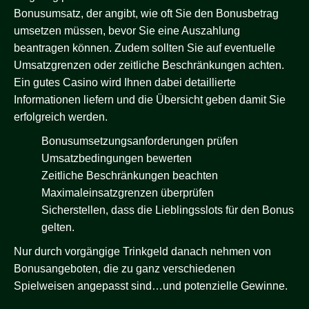
Bonusumsatz, der angibt, wie oft Sie den Bonusbetrag
umsetzen müssen, bevor Sie eine Auszahlung
beantragen können. Zudem sollten Sie auf eventuelle
Umsatzgrenzen oder zeitliche Beschränkungen achten.
Ein gutes Casino wird Ihnen dabei detaillierte
Informationen liefern und die Übersicht geben damit Sie
erfolgreich werden.
Bonusumsetzungsanforderungen prüfen
Umsatzbedingungen bewerten
Zeitliche Beschränkungen beachten
Maximaleinsatzgrenzen überprüfen
Sicherstellen, dass die Lieblingsslots für den Bonus
gelten.
Nur durch vorgängige Trinkgeld danach nehmen von
Bonusangeboten, die zu ganz verschiedenen
Spielweisen angepasst sind…und potenzielle Gewinne.