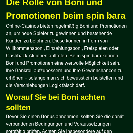
Die Rolle von Boni und
Promotionen beim spin bara
Online-Casinos bieten regelmäßig Boni und Promotionen
an, um neue Spieler zu gewinnen und bestehende
Kunden zu belohnen. Diese können in Form von
Willkommensboni, Einzahlungsboni, Freispielen oder
Cashback-Aktionen auftreten. Beim spin bara können
Boni und Promotionen eine wertvolle Möglichkeit sein,
Ihre Bankroll aufzubessern und Ihre Gewinnchancen zu
erhöhen – solange man sich bewusst ein beistellen und
die Verschiebungen Logik falsch darf.
Worauf Sie bei Boni achten
sollten
Bevor Sie einen Bonus annehmen, sollten Sie die damit
verbundenen Bedingungen und Voraussetzungen
sorgfältig prüfen. Achten Sie insbesondere auf den