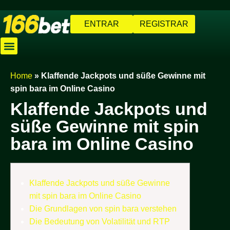
ENTRAR
REGISTRAR
Caça-níqueis
Jogos de Pescaria
Cassino Ao Vivo
Baixar Aplicativo
Cadastre-se
Home
»
Klaffende Jackpots und süße Gewinne mit
spin bara im Online Casino
Klaffende Jackpots und
süße Gewinne mit spin
bara im Online Casino
Klaffende Jackpots und süße Gewinne
mit spin bara im Online Casino
Die Grundlagen von spin bara verstehen
Die Bedeutung von Volatilität und RTP