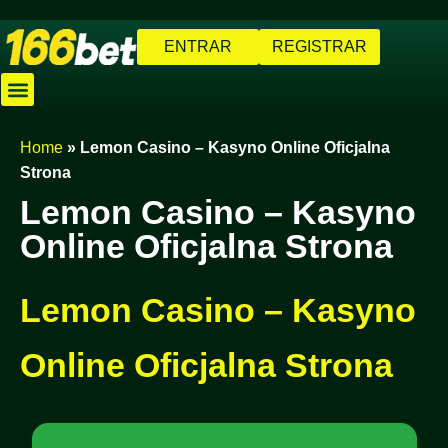
ENTRAR
REGISTRAR
Caça-níqueis
Jogos de Pescaria
Cassino Ao Vivo
Baixar Aplicativo
Cadastre-se
Home
»
Lemon Casino – Kasyno Online Oficjalna
Strona
Lemon Casino – Kasyno
Online Oficjalna Strona
Lemon Casino – Kasyno
Online Oficjalna Strona