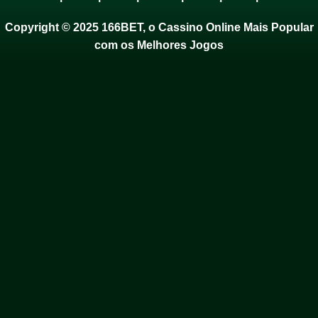
Copyright © 2025 166BET, o Cassino Online Mais Popular
com os Melhores Jogos