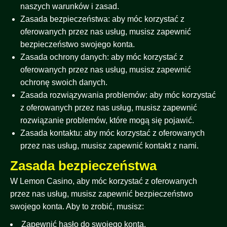
naszych warunków i zasad.
Zasada bezpieczeństwa: aby móc korzystać z
oferowanych przez nas usług, musisz zapewnić
bezpieczeństwo swojego konta.
Zasada ochrony danych: aby móc korzystać z
oferowanych przez nas usług, musisz zapewnić
ochronę swoich danych.
Zasada rozwiązywania problemów: aby móc korzystać
z oferowanych przez nas usług, musisz zapewnić
rozwiązanie problemów, które mogą się pojawić.
Zasada kontaktu: aby móc korzystać z oferowanych
przez nas usług, musisz zapewnić kontakt z nami.
Zasada bezpieczeństwa
W Lemon Casino, aby móc korzystać z oferowanych
przez nas usług, musisz zapewnić bezpieczeństwo
swojego konta. Aby to zrobić, musisz:
Zapewnić hasło do swojego konta.