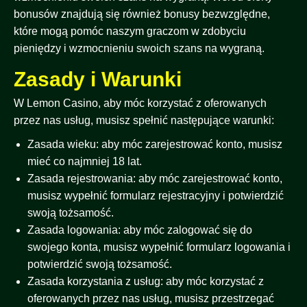
bonusów znajdują się również bonusy bezwzględne,
które mogą pomóc naszym graczom w zdobyciu
pieniędzy i wzmocnieniu swoich szans na wygraną.
Zasady i Warunki
W Lemon Casino, aby móc korzystać z oferowanych
przez nas usług, musisz spełnić następujące warunki:
Zasada wieku: aby móc zarejestrować konto, musisz
mieć co najmniej 18 lat.
Zasada rejestrowania: aby móc zarejestrować konto,
musisz wypełnić formularz rejestracyjny i potwierdzić
swoją tożsamość.
Zasada logowania: aby móc zalogować się do
swojego konta, musisz wypełnić formularz logowania i
potwierdzić swoją tożsamość.
Zasada korzystania z usług: aby móc korzystać z
oferowanych przez nas usług, musisz przestrzegać