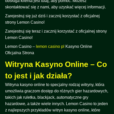
obsługa klienta jest tutaj, aby pomóc. Możesz
skontaktować się z nami, aby uzyskać więcej informacji.
Zarejestruj się już dziś i zacznij korzystać z oficjalnej
strony Lemon Casino!
Zarejestruj się teraz i zacznij korzystać z oficjalnej strony
Lemon Casino!
Lemon Casino –
lemon casino pl
Kasyno Online
Oficjalna Strona
Witryna Kasyno Online – Co
to jest i jak działa?
Witryna kasyno online to specjalny rodzaj witryny, która
umożliwia graczom dostęp do różnych gier hazardowych,
takich jak ruletka, blackjack, automatyczne gry
hazardowe, a także wiele innych. Lemon Casino to jeden
z najlepszych przykładów witryn kasyno online, które