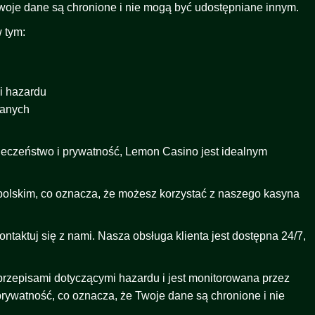
woje dane są chronione i nie mogą być udostępniane innym.
 tym:
i hazardu
danych
zpieczeństwo i prywatność, Lemon Casino jest idealnym
polskim, co oznacza, że możesz korzystać z naszego kasyna
ontaktuj się z nami. Nasza obsługa klienta jest dostępna 24/7,
przepisami dotyczącymi hazardu i jest monitorowana przez
rywatność, co oznacza, że Twoje dane są chronione i nie