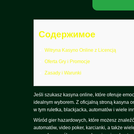
Содержимое
Witryna Kasyno Online z Licencją
Oferta Gry i Promocje
Zasady i Warunki
Jeśli szukasz kasyna online, które oferuje e
idealnym wyborem. Z oficjalną stroną kasyna o
w tym ruletka, blackjacka, automatów i wiele in
Wśród gier hazardowych, które możesz znaleźć n
automatów, video poker, karcianki, a także wie