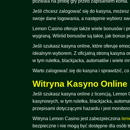
pozwala na próbę gry przed zapisaniem konta.
Jeśli chcesz zalogować się do kasyna, możesz t
swoje dane logowania, a następnie wybierz sw
Lemon Casino oferuje także wiele bonusów i p
wygraną. Wśród bonusów są takie, jak bonus po
Jeśli szukasz kasyna online, które oferuje e
idealnym wyborem. Z oficjalną stroną kasyna o
w tym ruletka, blackjacka, automatów i wiele in
Warto zalogować się do kasyna i sprawdzić, co
Witryna Kasyno Online 
Jeśli szukasz kasyna online z licencją, Lemon
kasynowych, w tym ruletka, blackjacka, automat
przepisami dotyczącymi hazardu i jest monito
Witryna Lemon Casino jest zabezpieczona
lem
bezpieczne i nie mogą być dostępne dla osób t