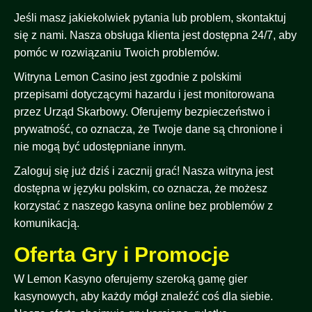
Jeśli masz jakiekolwiek pytania lub problem, skontaktuj
się z nami. Nasza obsługa klienta jest dostępna 24/7, aby
pomóc w rozwiązaniu Twoich problemów.
Witryna Lemon Casino jest zgodnie z polskimi
przepisami dotyczącymi hazardu i jest monitorowana
przez Urząd Skarbowy. Oferujemy bezpieczeństwo i
prywatność, co oznacza, że Twoje dane są chronione i
nie mogą być udostępniane innym.
Zaloguj się już dziś i zacznij grać! Nasza witryna jest
dostępna w języku polskim, co oznacza, że możesz
korzystać z naszego kasyna online bez problemów z
komunikacją.
Oferta Gry i Promocje
W Lemon Kasyno oferujemy szeroką gamę gier
kasynowych, aby każdy mógł znaleźć coś dla siebie.