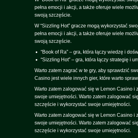
pełna emocji i akcji, a także oferuje wiele moż
swoją szczęście.
W “Sizzling Hot” gracze mogą wykorzystać swoją
pełna emocji i akcji, a także oferuje wiele moż
swoją szczęście.
“Book of Ra” – gra, która łączy wiedzę i doś
“Sizzling Hot” – gra, która łączy strategię i 
Warto zatem zagrać w te gry, aby sprawdzić sw
Casino jest wiele innych gier, które warto spra
Warto zatem zalogować się w Lemon Casino i za
swoje umiejętności. Warto zatem zalogować się
szczęście i wykorzystać swoje umiejętności.
Warto zatem zalogować się w Lemon Casino i za
swoje umiejętności. Warto zatem zalogować się
szczęście i wykorzystać swoje umiejętności.