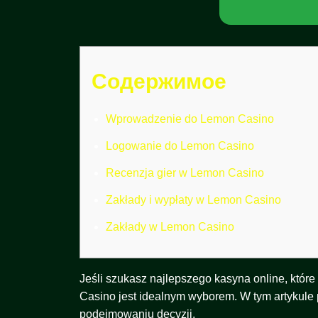
Содержимое
Wprowadzenie do Lemon Casino
Logowanie do Lemon Casino
Recenzja gier w Lemon Casino
Zakłady i wypłaty w Lemon Casino
Zakłady w Lemon Casino
Jeśli szukasz najlepszego kasyna online, które
Casino jest idealnym wyborem. W tym artykule
podejmowaniu decyzji.