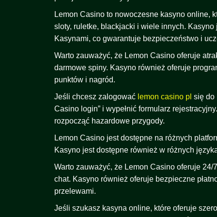
Lemon Casino to nowoczesne kasyno online, któ
sloty, ruletke, blackjacki i wiele innych. Kasy
Kasynami, co gwarantuje bezpieczeństwo i uczc
Warto zauważyć, że Lemon Casino oferuje atra
darmowe spiny. Kasyno również oferuje progra
punktów i nagród.
Jeśli chcesz zalogować
lemon casino pl
się do 
Casino login” i wypełnić formularz rejestracyj
rozpocząć hazardowe przygody.
Lemon Casino jest dostępne na różnych platfo
Kasyno jest dostępne również w różnych języka
Warto zauważyć, że Lemon Casino oferuje 24/7 ob
chat. Kasyno również oferuje bezpieczne płatno
przelewami.
Jeśli szukasz kasyna online, które oferuje szer