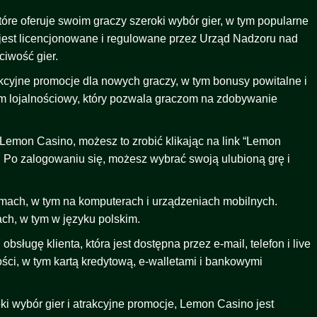
re oferuje swoim graczy szeroki wybór gier, w tym popularne
no jest licencjonowane i regulowane przez Urząd Nadzoru nad
iwość gier.
kcyjne promocje dla nowych graczy, w tym bonusy powitalne i
m lojalnościowy, który pozwala graczom na zdobywanie
Lemon Casino, możesz to zrobić klikając na link “Lemon
ny. Po zalogowaniu się, możesz wybrać swoją ulubioną grę i
rmach, w tym na komputerach i urządzeniach mobilnych.
ch, w tym w języku polskim.
sługę klienta, która jest dostępna przez e-mail, telefon i live
ści, w tym kartą kredytową, e-walletami i bankowymi
oki wybór gier i atrakcyjne promocje, Lemon Casino jest