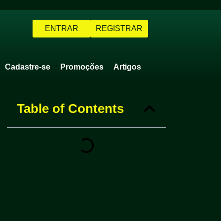
ENTRAR
REGISTRAR
Cadastre-se
Promoções
Artigos
Table of Contents