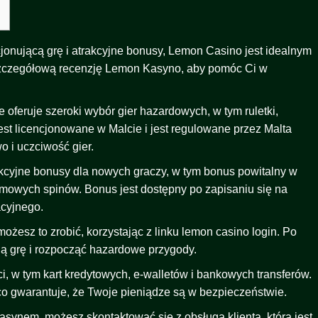
cjonującą grę i atrakcyjne bonusy, Lemon Casino jest idealnym
zczegółową recenzję Lemon Kasyno, aby pomóc Ci w
 oferuje szeroki wybór gier hazardowych, w tym ruletki,
est licencjonowane w Malcie i jest regulowane przez Malta
o i uczciwość gier.
kcyjne bonusy dla nowych graczy, w tym bonus powitalny w
mowych spinów. Bonus jest dostępny po zapisaniu się na
acyjnego.
żesz to zrobić, korzystając z linku lemon casino login. Po
ą grę i rozpocząć hazardowe przygody.
, w tym kart kredytowych, e-walletów i bankowych transferów.
 co gwarantuje, że Twoje pieniądze są w bezpieczeństwie.
kasynem, możesz skontaktować się z obsługą klienta, która jest