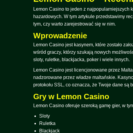
Lemon Casino to jeden z najpopularniejszych k
hazardowych. W tym artykule przedstawimy rec
tym, czy warto zarejestrować się w nim.
Wprowadzenie
Lemon Casino jest kasynem, które zostało zał
wśród graczy, którzy szukają nowych możliwośc
sloty, ruletke, blackjacka, poker i wiele innych.
Lemon Casino jest licencjonowane przez Malta 
nadzorowane przez władze maltańskie. Kasyno
protokołu SSL, co oznacza, że Twoje dane są 
Gry w Lemon Casino
Lemon Casino oferuje szeroką gamę gier, w ty
Sloty
Ruletka
Blackjack