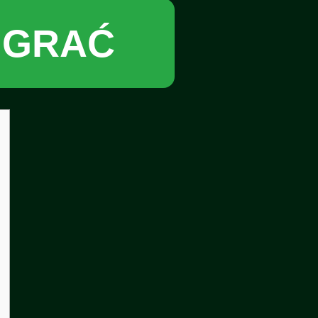
️ GRAĆ