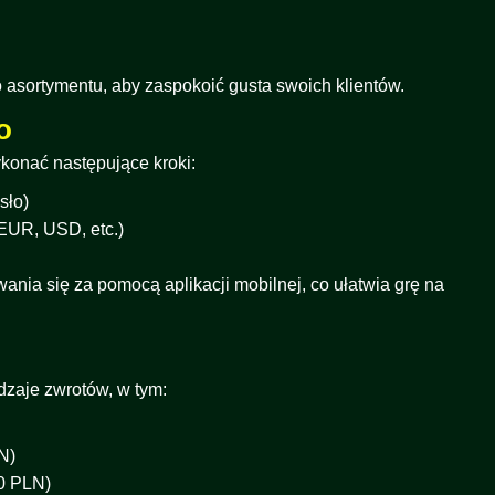
 asortymentu, aby zaspokoić gusta swoich klientów.
o
konać następujące kroki:
sło)
 EUR, USD, etc.)
nia się za pomocą aplikacji mobilnej, co ułatwia grę na
dzaje zwrotów, w tym:
N)
0 PLN)