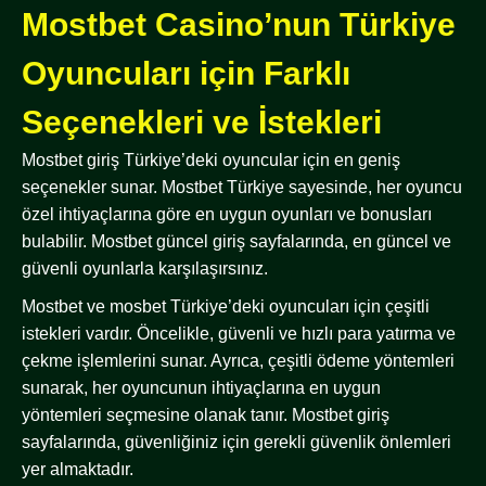
Mostbet Casino’nun Türkiye
Oyuncuları için Farklı
Seçenekleri ve İstekleri
Mostbet giriş Türkiye’deki oyuncular için en geniş
seçenekler sunar. Mostbet Türkiye sayesinde, her oyuncu
özel ihtiyaçlarına göre en uygun oyunları ve bonusları
bulabilir. Mostbet güncel giriş sayfalarında, en güncel ve
güvenli oyunlarla karşılaşırsınız.
Mostbet ve mosbet Türkiye’deki oyuncuları için çeşitli
istekleri vardır. Öncelikle, güvenli ve hızlı para yatırma ve
çekme işlemlerini sunar. Ayrıca, çeşitli ödeme yöntemleri
sunarak, her oyuncunun ihtiyaçlarına en uygun
yöntemleri seçmesine olanak tanır. Mostbet giriş
sayfalarında, güvenliğiniz için gerekli güvenlik önlemleri
yer almaktadır.