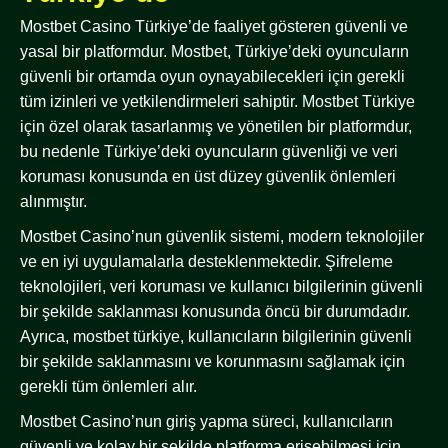
Mostbet Casino Türkiye’de faaliyet gösteren güvenli ve
yasal bir platformdur. Mostbet, Türkiye’deki oyuncuların
güvenli bir ortamda oyun oynayabilecekleri için gerekli
tüm izinleri ve yetkilendirmeleri sahiptir. Mostbet Türkiye
için özel olarak tasarlanmış ve yönetilen bir platformdur,
bu nedenle Türkiye’deki oyuncuların güvenliği ve veri
koruması konusunda en üst düzey güvenlik önlemleri
alınmıştır.
Mostbet Casino’nun güvenlik sistemi, modern teknolojiler
ve en iyi uygulamalarla desteklenmektedir. Şifreleme
teknolojileri, veri koruması ve kullanıcı bilgilerinin güvenli
bir şekilde saklanması konusunda öncü bir durumdadır.
Ayrıca, mostbet türkiye, kullanıcıların bilgilerinin güvenli
bir şekilde saklanmasını ve korunmasını sağlamak için
gerekli tüm önlemleri alır.
Mostbet Casino’nun giriş yapma süreci, kullanıcıların
güvenli ve kolay bir şekilde platforma erişebilmesi için