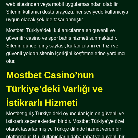
web sitesinden veya mobil uygulamasından olabilir.
Sitenin kullanıcı dostu arayüzü, her seviyede kullanıcıya
uygun olacak şekilde tasarlanmıştır.
Mostbet, Türkiye’deki kullanıcılarına en güvenli ve
güvenilir casino ve spor bahis hizmeti sunmaktadır.
Sitenin güncel giriş sayfası, kullanıcıların en hızlı ve
güvenli yoldan sitenin içeriğini keşfetmelerine yardımcı
olur.
Mostbet Casino’nun
Türkiye’deki Varlığı ve
İstikrarlı Hizmeti
Mostbet giriş Türkiye’deki oyuncular için en güvenli ve
istikrarlı seçeneklerden biridir. Mostbet Türkiye’ye özel
olarak tasarlanmış ve Türkçe dilinde hizmet veren bir
platformdur. Bu, kullanıcıların daha rahat ve güvenli bir