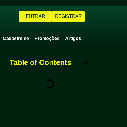
ENTRAR
REGISTRAR
Cadastre-se
Promoções
Artigos
Table of Contents