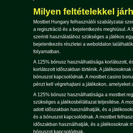
Milyen feltételekkel já
Mostbet Hungary felhasználói szabályzatai sze
a regisztráció és a bejelentkezés meghiúsul. A b
szerinti használatához szükséges a játékos egy
bejelentkezés részletei a weboldalon találhatók
folyamatban.
A 125% bónusz használhatósága korlátozott, és 
korlátozott időszakban történik. A játékosoknak 
bónuszot kapcsolódnak. A mostbet casino bonus 
pénzt kell végrehajtani a játékokon, amelyeket 
A 125% bónusz használhatósága a mostbet regisz
szükséges a játékosbélátlazat teljesítése. A mo
adott időszakban használhatják, és a játékosokn
és a bónuszot kapcsolódnak. A mostbet felhaszn
időszakban használhatják, és a játékosoknak meg
bónuszot kapcsolódnak.