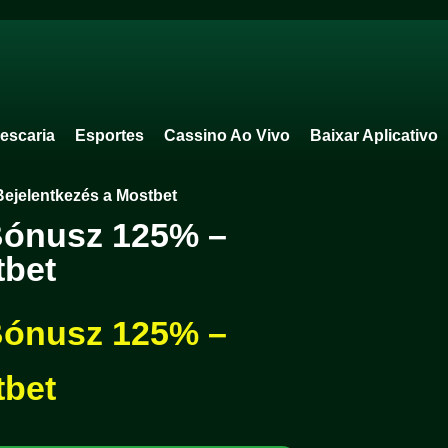
escaria
Esportes
Cassino Ao Vivo
Baixar Aplicativo
ejelentkezés a Mostbet
Bónusz 125% –
tbet
Bónusz 125% –
tbet