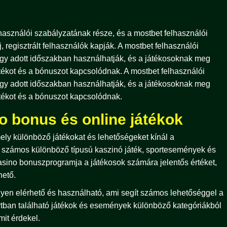
sználói szabályzatának része, és a mostbet felhasználói
regisztrált felhasználók kapják. A mostbet felhasználói
gy adott időszakban használhatják, és a játékosoknak meg
játékot és a bónuszot kapcsolódnak. A mostbet felhasználói
gy adott időszakban használhatják, és a játékosoknak meg
játékot és a bónuszot kapcsolódnak.
o bonus és online játékok
mely különböző játékokat és lehetőségeket kínál a
tt számos különböző típusú kaszinó játék, sportesemények és
asino bonuszprogramja a játékosok számára jelentős értéket,
hető.
nyen elérhető és használható, ami segít számos lehetőséggel a
tban található játékok és események különböző kategóriákból
mit érdekel.