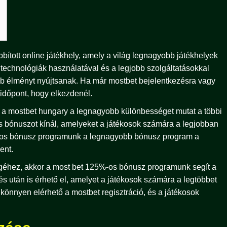
ított online játékhely, amely a világ legnagyobb játékhelyek
b technológiák használatával és a legjobb szolgáltatásokkal
bb élményt nyújtsanak. Ha már mostbet bejelentkezésra vagy
 időpont, hogy elkezdenél.
l a mostbet hungary a legnagyobb különbességet mutat a többi
és bónuszot kínál, amelyeket a játékosok számára a legjobban
%-os bónusz programunk a legnagyobb bónusz program a
ent.
égéhez, akkor a most bet 125%-os bónusz programunk segít a
 után is érhető el, amelyet a játékosok számára a legtöbbet
könnyen elérhető a mostbet regisztráció, és a játékosok