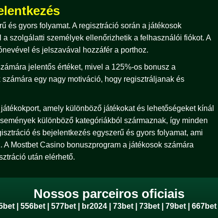
elentkezés
ű és gyors folyamat. A regisztráció során a játékosok
szolgálatti személyek ellenőrizhetik a felhasználói fiókot. A
ónevével és jelszavával hozzáfér a porthoz.
zámára jelentős értéket, mivel a 125%-os bonusz a
ok számára egy nagy motiváció, hogy regisztráljanak és
 játékokport, amely különböző játékokat és lehetőségeket kínál
s események különböző kategóriákból származnak, így minden
egisztráció és bejelentkezés egyszerű és gyors folyamat, ami
oz. A Mostbet Casino bonuszprogram a játékosok számára
ztráció után elérhető.
Nossos parceiros oficiais
5bet
|
556bet
|
577bet
|
br2024
|
73bet
|
73bet
|
79bet
|
667bet