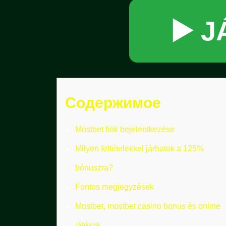
▶️ 
Содержимое
Mostbet fiók bejelentkezése
Milyen feltételekkel járhatok a 125%
bónuszra?
Fontos megjegyzések
Mostbet, mostbet casino bonus és online
játékok