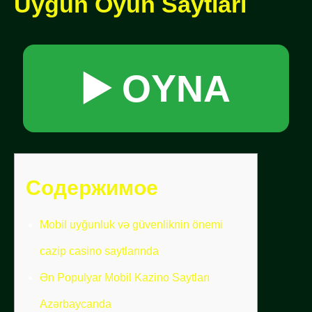
Uyğun Oyun Saytları
▶️ OYNA
Содержимое
Mobil uyğunluk və güvenliknin önemi
cazip casino saytlarında
Ən Populyar Mobil Kazino Saytları
Azərbaycanda