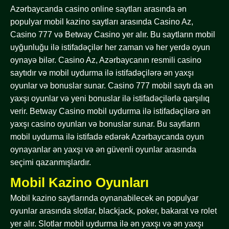
Azərbaycanda casino online saytları arasında ən
populyar mobil kazino saytları arasında Casino Az,
Casino 777 və Betway Casino yer alır. Bu saytların mobil
uyğunluğu ilə istifadəçilər her zaman və her yerdə oyun
oynayə bilər. Casino Az, Azərbaycanın resmili casino
saytıdır və mobil uydurma ilə istifadəçilərə ən yaxşı
oyunlar və bonuslar sunar. Casino 777 mobil saytı da ən
yaxşı oyunlar və yeni bonuslar ilə istifadəçilərlə qarşılıq
verir. Betway Casino mobil uydurma ilə istifadəçilərə ən
yaxşı casino oyunları və bonuslar sunar. Bu saytların
mobil uydurma ilə istifadə edərək Azərbaycanda oyun
oynayanlar ən yaxşı və ən güvenli oyunlar arasında
seçimi qazanmışlardır.
Mobil Kazino Oyunları
Mobil kazino saytlarında oynanabilecek ən populyar
oyunlar arasında slotlar, blackjack, poker, bakarat və rolet
yer alır. Slotlar mobil uydurma ilə ən yaxşı və ən yaxşı