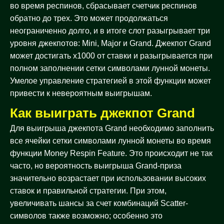
во время респинов, сбрасывает счетчик респинов
обратно до трех. Это может продолжаться
неограниченно долго, и в итоге слот разыгрывает три
уровня джекпотов: Mini, Major и Grand. Джекпот Grand
может достигать x1000 от ставки и разыгрывается при
полном заполнении сетки символами лунной монеты.
Умелое управление стратегией в этой функции может
привести к невероятным выигрышам.
Как выиграть джекпот Grand
Для выигрыша джекпота Grand необходимо заполнить
все ячейки сетки символами лунной монеты во время
функции Money Respin Feature. Это происходит не так
часто, но вероятность выигрыша Grand-приза
значительно возрастает при использовании высоких
ставок и правильной стратегии. При этом,
увеличивать шансы за счет комбинаций Scatter-
символов также возможно; особенно это