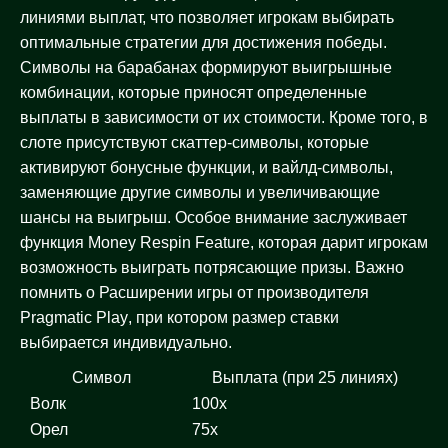
линиями выплат, что позволяет игрокам выбирать
оптимальные стратегии для достижения победы.
Символы на барабанах формируют выигрышные
комбинации, которые приносят определенные
выплаты в зависимости от их стоимости. Кроме того, в
слоте присутствуют скаттер-символы, которые
активируют бонусные функции, и вайлд-символы,
заменяющие другие символы и увеличивающие
шансы на выигрыш. Особое внимание заслуживает
функция Money Respin Feature, которая дарит игрокам
возможность выиграть потрясающие призы. Важно
помнить о Расширении игры от производителя
Pragmatic Play
, при котором размер ставки
выбирается индивидуально.
Символ
Выплата (при 25 линиях)
Волк
100x
Орел
75x