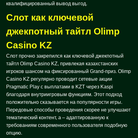
квалифицированный вывод выгод.
Слот как ключевой
джекпотный тайтл Olimp
Casino KZ
Слот прочно закрепился как ключевой джекпотный
тайтл
Olimp Casino KZ
, привлекая казахстанских
игроков шансом на фиксированный Grand-приз.
Olimp
Casino KZ
регулярно проводит сетевые акции
Pragmatic Play с выплатами в KZT через
Kaspi
благодаря внутриигровым функциям. Этот подход
положительно сказывается на популярности игры.
Передовые способы проведения скорее не улучшают
тематический контент, а – адаптированную к
требованиям современного пользователя подобную
опцию.