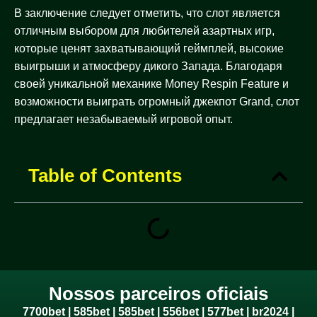
В заключение следует отметить, что слот является
отличным выбором для любителей азартных игр,
которые ценят захватывающий геймплей, высокие
выигрыши и атмосферу дикого Запада. Благодаря
своей уникальной механике Money Respin Feature и
возможности выиграть огромный джекпот Grand, слот
предлагает незабываемый игровой опыт.
Table of Contents
Nossos parceiros oficiais
7700bet
|
585bet
|
585bet
|
556bet
|
577bet
|
br2024
|