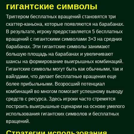
гигантские символы
Триггером бесплатных вращений становятся три
скаттер-каньона, которые появляются на барабанах.
В результате, игроку предоставляется 5 бесплатных
вращений с гигантскими символами 3×3 на средних
барабанах. Эти гигантские символы занимают
большую площадь на барабанах и увеличивают
шансы на формирование выигрышных комбинаций.
Гигантские символы могут быть как обычными, так и
вайлдами, что делает бесплатные вращения еще
более прибыльными. Возросший потенциал
комбинаций во многом помогает успешному выводу
средств с ресурса. Здесь игроки часто стремятся
построить выигрышные сценарии на основе умелого
использования гигантских символов и бесплатных
вращений.
Стратегии использования