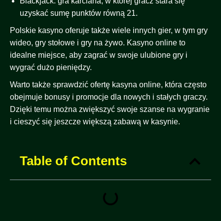
Blackjack: gra karciana, w której gracz stara się
uzyskać sumę punktów równą 21.
Polskie kasyno oferuje także wiele innych gier, w tym gry
wideo, gry stołowe i gry na żywo. Kasyno online to
idealne miejsce, aby zagrać w swoje ulubione gry i
wygrać dużo pieniędzy.
Warto także sprawdzić ofertę kasyna online, która często
obejmuje bonusy i promocje dla nowych i stałych graczy.
Dzięki temu można zwiększyć swoje szanse na wygranie
i cieszyć się jeszcze większą zabawą w kasynie.
Table of Contents