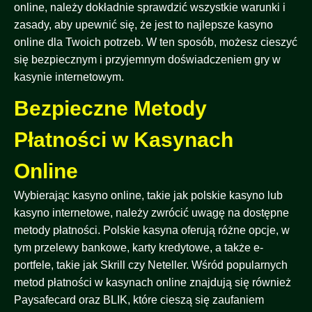
online, należy dokładnie sprawdzić wszystkie warunki i
zasady, aby upewnić się, że jest to najlepsze kasyno
online dla Twoich potrzeb. W ten sposób, możesz cieszyć
się bezpiecznym i przyjemnym doświadczeniem gry w
kasynie internetowym.
Bezpieczne Metody
Płatności w Kasynach
Online
Wybierając kasyno online, takie jak polskie kasyno lub
kasyno internetowe, należy zwrócić uwagę na dostępne
metody płatności. Polskie kasyna oferują różne opcje, w
tym przelewy bankowe, karty kredytowe, a także e-
portfele, takie jak Skrill czy Neteller. Wśród popularnych
metod płatności w kasynach online znajdują się również
Paysafecard oraz BLIK, które cieszą się zaufaniem