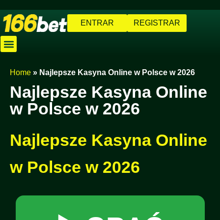
ENTRAR
REGISTRAR
Caça-níqueis
Jogos de Pescaria
Cassino Ao Vivo
Baixar Aplicativo
Cadastre-se
Home
»
Najlepsze Kasyna Online w Polsce w 2026
Najlepsze Kasyna Online
w Polsce w 2026
Najlepsze Kasyna Online
w Polsce w 2026