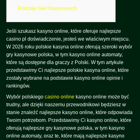
Rodzaje Gier Kasynowych
Jeśli szukasz kasyno online, które oferuje najlepsze
casino pl doświadczenie, jesteś we właściwym miejscu.
W 2026 roku polskie kasyna online oferują szeroki wybór
gry kasynowe polska, w tym kasyno online automaty,
które są dostępne dla graczy z Polski. W tym artykule
przedstawimy Ci najlepsze polskie kasyna online, które
zostały wybrane na podstawie kasyno online opinie i
rankingów.
Wybór polskiego
casino online
kasyno online może być
trudny, ale dzięki naszemu przewodnikowi będziesz w
stanie znaleźć najlepsze kasyno online, które odpowiada
Twoim potrzebom. Przedstawimy Ci kasyno online, które
oferują najlepsze gry kasynowe polska, w tym kasyno
online automaty, oraz te, które mają najlepsze kasyno