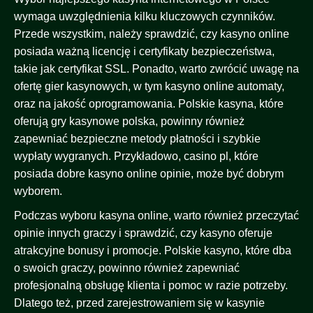
wymaga uwzględnienia kilku kluczowych czynników.
Przede wszystkim, należy sprawdzić, czy kasyno online
posiada ważną licencję i certyfikaty bezpieczeństwa,
takie jak certyfikat SSL. Ponadto, warto zwrócić uwagę na
ofertę gier kasynowych, w tym kasyno online automaty,
oraz na jakość oprogramowania. Polskie kasyna, które
oferują gry kasynowe polska, powinny również
zapewniać bezpieczne metody płatności i szybkie
wypłaty wygranych. Przykładowo, casino pl, które
posiada dobre kasyno online opinie, może być dobrym
wyborem.
Podczas wyboru kasyna online, warto również przeczytać
opinie innych graczy i sprawdzić, czy kasyno oferuje
atrakcyjne bonusy i promocje. Polskie kasyno, które dba
o swoich graczy, powinno również zapewniać
profesjonalną obsługę klienta i pomoc w razie potrzeby.
Dlatego też, przed zarejestrowaniem się w kasynie