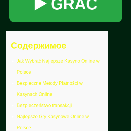
▶️ GRAĆ
Содержимое
Jak Wybrać Najlepsze Kasyno Online w
Polsce
Bezpieczne Metody Płatności w
Kasynach Online
Bezpieczeństwo transakcji
Najlepsze Gry Kasynowe Online w
Polsce