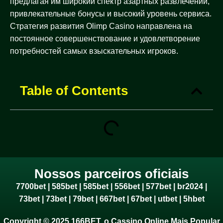
предлагая им широкий спектр азартных развлечений,
привлекательные бонусы и высокий уровень сервиса.
Стратегия развития Olimp Casino направлена на
постоянное совершенствование и удовлетворение
потребностей самых взыскательных игроков.
Table of Contents
Nossos parceiros oficiais
7700bet
|
585bet
|
585bet
|
556bet
|
577bet
|
br2024
|
73bet
|
73bet
|
79bet
|
667bet
|
67bet
|
utbet
|
5hbet
Copyright © 2025 166BET, o Cassino Online Mais Popular