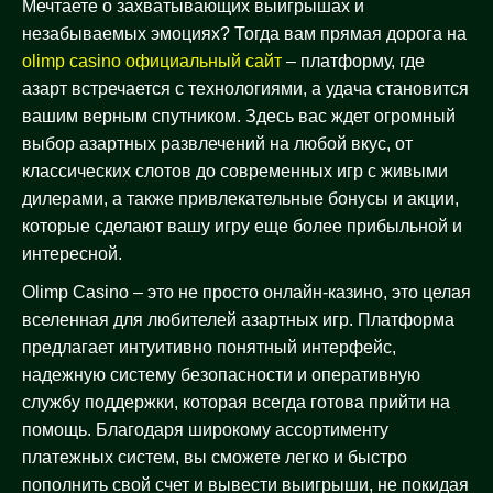
Мечтаете о захватывающих выигрышах и
незабываемых эмоциях? Тогда вам прямая дорога на
olimp casino официальный сайт
– платформу, где
азарт встречается с технологиями, а удача становится
вашим верным спутником. Здесь вас ждет огромный
выбор азартных развлечений на любой вкус, от
классических слотов до современных игр с живыми
дилерами, а также привлекательные бонусы и акции,
которые сделают вашу игру еще более прибыльной и
интересной.
Olimp Casino – это не просто онлайн-казино, это целая
вселенная для любителей азартных игр. Платформа
предлагает интуитивно понятный интерфейс,
надежную систему безопасности и оперативную
службу поддержки, которая всегда готова прийти на
помощь. Благодаря широкому ассортименту
платежных систем, вы сможете легко и быстро
пополнить свой счет и вывести выигрыши, не покидая