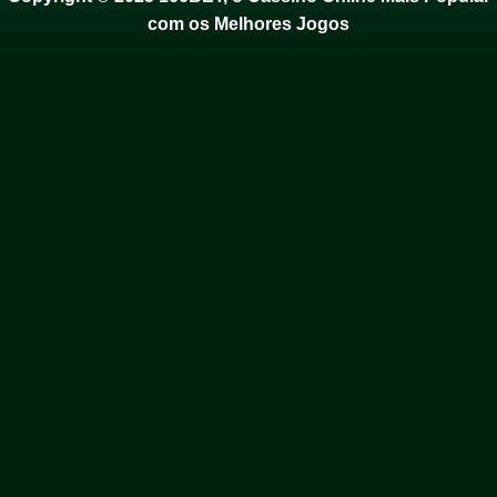
com os Melhores Jogos