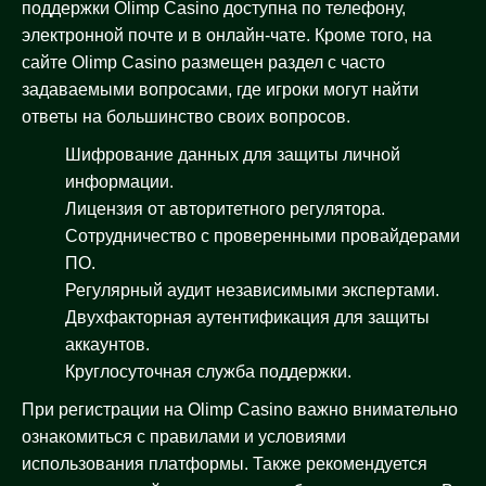
поддержки Olimp Casino доступна по телефону,
электронной почте и в онлайн-чате. Кроме того, на
сайте Olimp Casino размещен раздел с часто
задаваемыми вопросами, где игроки могут найти
ответы на большинство своих вопросов.
Шифрование данных для защиты личной
информации.
Лицензия от авторитетного регулятора.
Сотрудничество с проверенными провайдерами
ПО.
Регулярный аудит независимыми экспертами.
Двухфакторная аутентификация для защиты
аккаунтов.
Круглосуточная служба поддержки.
При регистрации на Olimp Casino важно внимательно
ознакомиться с правилами и условиями
использования платформы. Также рекомендуется