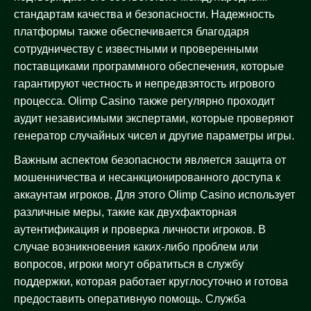
стандартам качества и безопасности. Надежность
платформы также обеспечивается благодаря
сотрудничеству с известными и проверенными
поставщиками программного обеспечения, которые
гарантируют честность и непредвзятость игрового
процесса. Olimp Casino также регулярно проходит
аудит независимыми экспертами, которые проверяют
генератор случайных чисел и другие параметры игры.
Важным аспектом безопасности является защита от
мошенничества и несанкционированного доступа к
аккаунтам игроков. Для этого Olimp Casino использует
различные меры, такие как двухфакторная
аутентификация и проверка личности игроков. В
случае возникновения каких-либо проблем или
вопросов, игроки могут обратиться в службу
поддержки, которая работает круглосуточно и готова
предоставить оперативную помощь. Служба