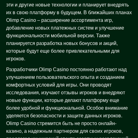
эти и другие новые технологии и планирует внедрять
их в свою платформу в будущем. В ближайших планах
Olimp Casino – расширение ассортимента игр,
добавление новых платежных систем и улучшение
функциональности мобильной версии. Также
планируется разработка новых бонусов и акций,
которые будут еще более привлекательными для
игроков.
Разработчики Olimp Casino постоянно работают над
улучшением пользовательского опыта и созданием
комфортных условий для игры. Они проводят
исследования, изучают отзывы игроков и внедряют
новые функции, которые делают платформу еще
более удобной и функциональной. Особое внимание
уделяется безопасности и защите данных игроков.
Olimp Casino стремится быть не просто онлайн-
казино, а надежным партнером для своих игроков,