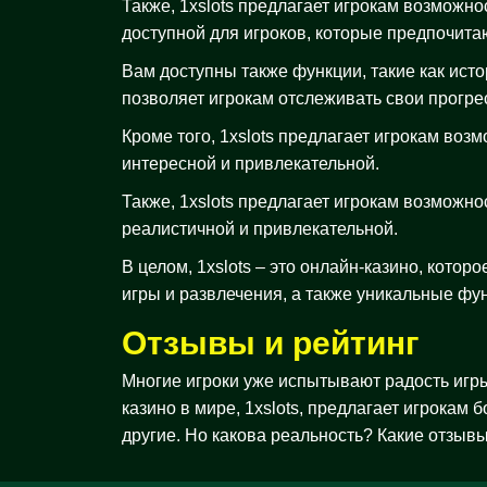
Также, 1xslots предлагает игрокам возможно
доступной для игроков, которые предпочитаю
Вам доступны также функции, такие как исто
позволяет игрокам отслеживать свои прогрес
Кроме того, 1xslots предлагает игрокам возм
интересной и привлекательной.
Также, 1xslots предлагает игрокам возможно
реалистичной и привлекательной.
В целом, 1xslots – это онлайн-казино, кото
игры и развлечения, а также уникальные фу
Отзывы и рейтинг
Многие игроки уже испытывают радость игры 
казино в мире, 1xslots, предлагает игрокам 
другие. Но какова реальность? Какие отзывы