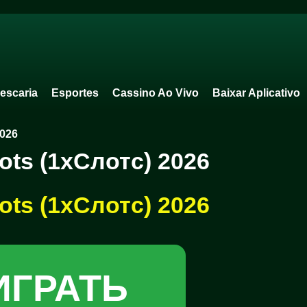
escaria
Esportes
Cassino Ao Vivo
Baixar Aplicativo
2026
ots (1хСлотс) 2026
ots (1хСлотс) 2026
 ИГРАТЬ