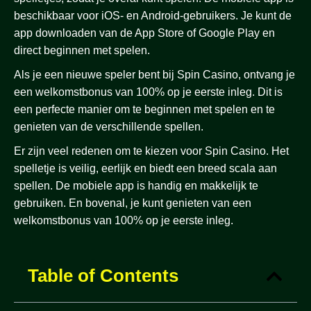
beschikbaar voor iOS- en Android-gebruikers. Je kunt de
app downloaden van de App Store of Google Play en
direct beginnen met spelen.
Als je een nieuwe speler bent bij Spin Casino, ontvang je
een welkomstbonus van 100% op je eerste inleg. Dit is
een perfecte manier om te beginnen met spelen en te
genieten van de verschillende spellen.
Er zijn veel redenen om te kiezen voor Spin Casino. Het
spelletje is veilig, eerlijk en biedt een breed scala aan
spellen. De mobiele app is handig en makkelijk te
gebruiken. En bovenal, je kunt genieten van een
welkomstbonus van 100% op je eerste inleg.
Table of Contents