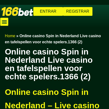
ENTRAR
REGISTRAR
Caça-níqueis
Jogos de Pescaria
Cassino Ao Vivo
Baixar Aplicativo
Cadastre-se
Home
»
Online casino Spin in Nederland Live casino
en tafelspellen voor echte spelers.1366 (2)
Online casino Spin in
Nederland Live casino
en tafelspellen voor
echte spelers.1366 (2)
Online casino Spin in
Nederland – Live casino