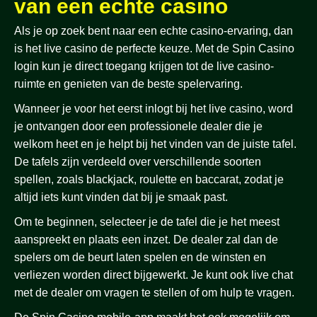
van een echte casino
Als je op zoek bent naar een echte casino-ervaring, dan
is het live casino de perfecte keuze. Met de Spin Casino
login kun je direct toegang krijgen tot de live casino-
ruimte en genieten van de beste spelervaring.
Wanneer je voor het eerst inlogt bij het live casino, word
je ontvangen door een professionele dealer die je
welkom heet en je helpt bij het vinden van de juiste tafel.
De tafels zijn verdeeld over verschillende soorten
spellen, zoals blackjack, roulette en baccarat, zodat je
altijd iets kunt vinden dat bij je smaak past.
Om te beginnen, selecteer je de tafel die je het meest
aanspreekt en plaats een inzet. De dealer zal dan de
spelers om de beurt laten spelen en de winsten en
verliezen worden direct bijgewerkt. Je kunt ook live chat
met de dealer om vragen te stellen of om hulp te vragen.