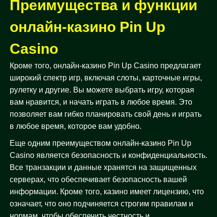
Преимущества и функции
онлайн-казино Pin Up
Casino
Кроме того, онлайн-казино Pin Up Casino предлагает
широкий спектр игр, включая слоты, карточные игры,
рулетку и другие. Вы можете выбрать игру, которая
вам нравится, и начать играть в любое время. Это
позволяет вам гибко планировать свой день и играть
в любое время, которое вам удобно.
Еще одним преимуществом онлайн-казино Pin Up
Casino является безопасность и конфиденциальность.
Все транзакции и данные хранятся на защищенных
серверах, что обеспечивает безопасность вашей
информации. Кроме того, казино имеет лицензию, что
означает, что оно подчиняется строгим правилам и
нормам, чтобы обеспечить честность и