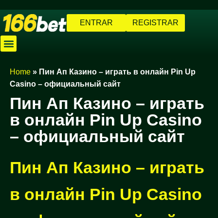
ENTRAR
REGISTRAR
Caça-níqueis
Jogos de Pescaria
Cassino Ao Vivo
Baixar Aplicativo
Cadastre-se
Home
»
Пин Ап Казино – играть в онлайн Pin Up
Casino – официальный сайт
Пин Ап Казино – играть
в онлайн Pin Up Casino
– официальный сайт
Пин Ап Казино – играть
в онлайн Pin Up Casino