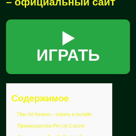
– официальный сайт
▶️
ИГРАТЬ
Содержимое
Пин Ап Казино – играть в онлайн
Преимущества Pin Up Casino