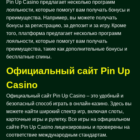
Pin Up Casino предлагает несколько программ
лояльности, которые помогут вам получать бонусы и
преимущества. Например, вы можете получать
бонусы за регистрацию, за депозит и за игру. Кроме
того, платформа предлагает несколько программ
лояльности, которые помогут вам получать
преимущества, такие как дополнительные бонусы и
бесплатные спины.
Официальный сайт Pin Up
Casino
Официальный сайт Pin Up Casino – это удобный и
безопасный способ играть в онлайн-казино. Здесь вы
можете найти широкий спектр игр, включая слоты,
карточные игры и рулетку. Все игры на официальном
сайте Pin Up Casino лицензированы и проверены на
соответствие международным стандартам.