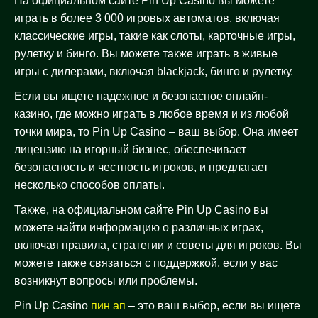
На официальном сайте Pin Up Casino вы можете
играть в более 3 000 игровых автоматов, включая
классические игры, такие как слоты, карточные игры,
рулетку и бинго. Вы можете также играть в живые
игры с дилерами, включая blackjack, бинго и рулетку.
Если вы ищете надежное и безопасное онлайн-
казино, где можно играть в любое время и из любой
точки мира, то Pin Up Casino – ваш выбор. Она имеет
лицензию на игорный бизнес, обеспечивает
безопасность и честность игроков, и предлагает
несколько способов оплаты.
Также, на официальном сайте Pin Up Casino вы
можете найти информацию о различных играх,
включая правила, стратегии и советы для игроков. Вы
можете также связаться с поддержкой, если у вас
возникнут вопросы или проблемы.
Pin Up Casino
пин ап
– это ваш выбор, если вы ищете