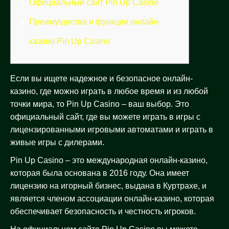
Официальный сайт Pin Up Casino
Преимущества и функции онлайн-
казино Pin Up Casino
Если вы ищете надежное и безопасное онлайн-
казино, где можно играть в любое время и из любой
точки мира, то Pin Up Casino – ваш выбор. Это
официальный сайт, где вы можете играть в игры с
лицензированными игровыми автоматами и играть в
живые игры с дилерами.
Pin Up Casino – это международная онлайн-казино,
которая была основана в 2016 году. Она имеет
лицензию на игорный бизнес, выдана в Куртрахе, и
является членом ассоциации онлайн-казино, которая
обеспечивает безопасность и честность игроков.