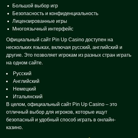
Большой выбор игр
Безопасность и конфиденциальность
Лицензированные игры
Многоязычный интерфейс
Официальный сайт Pin Up Casino доступен на
нескольких языках, включая русский, английский и
другие. Это позволяет игрокам из разных стран играть
на одном сайте.
Русский
Английский
Немецкий
Итальянский
В целом, официальный сайт Pin Up Casino – это
отличный выбор для игроков, которые ищут
безопасный и удобный способ играть в онлайн-
казино.