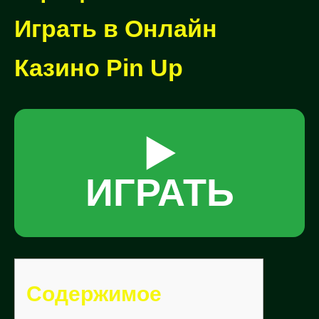
Играть в Онлайн
Казино Pin Up
▶️
ИГРАТЬ
Содержимое