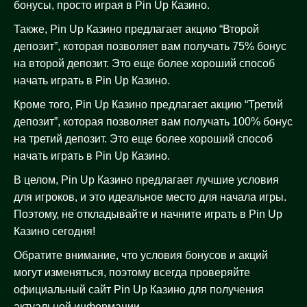
бонусы, просто играя в Pin Up Казино.
Также, Pin Up Казино предлагает акцию “Второй
депозит”, которая позволяет вам получать 75% бонус
на второй депозит. Это еще более хороший способ
начать играть в Pin Up Казино.
Кроме того, Pin Up Казино предлагает акцию “Третий
депозит”, которая позволяет вам получать 100% бонус
на третий депозит. Это еще более хороший способ
начать играть в Pin Up Казино.
В целом, Pin Up Казино предлагает лучшие условия
для игроков, и это идеальное место для начала игры.
Поэтому, не откладывайте и начните играть в Pin Up
Казино сегодня!
Обратите внимание, что условия бонусов и акций
могут изменяться, поэтому всегда проверяйте
официальный сайт Pin Up Казино для получения
актуальной информации.