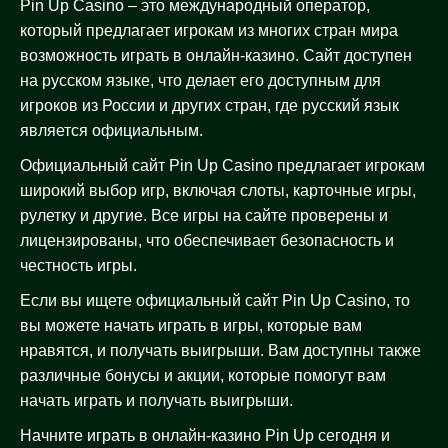
Pin Up Casino – это международный оператор,
который предлагает игрокам из многих стран мира
возможность играть в онлайн-казино. Сайт доступен
на русском языке, что делает его доступным для
игроков из России и других стран, где русский язык
является официальным.
Официальный сайт Pin Up Casino предлагает игрокам
широкий выбор игр, включая слоты, карточные игры,
рулетку и другие. Все игры на сайте проверены и
лицензированы, что обеспечивает безопасность и
честность игры.
Если вы ищете официальный сайт Pin Up Casino, то
вы можете начать играть в игры, которые вам
нравятся, и получать выигрыши. Вам доступны также
различные бонусы и акции, которые помогут вам
начать играть и получать выигрыши.
Начните играть в онлайн-казино Pin Up сегодня и