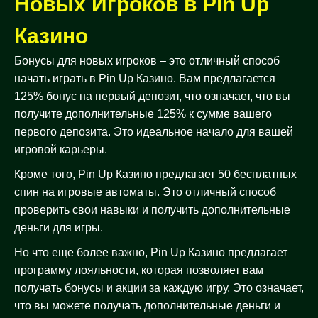
Новых Игроков в Pin Up
Казино
Бонусы для новых игроков – это отличный способ
начать играть в Pin Up Казино. Вам предлагается
125% бонус на первый депозит, что означает, что вы
получите дополнительные 125% к сумме вашего
первого депозита. Это идеальное начало для вашей
игровой карьеры.
Кроме того, Pin Up Казино предлагает 50 бесплатных
спин на игровые автоматы. Это отличный способ
проверить свои навыки и получить дополнительные
деньги для игры.
Но что еще более важно, Pin Up Казино предлагает
программу лояльности, которая позволяет вам
получать бонусы и акции за каждую игру. Это означает,
что вы можете получать дополнительные деньги и