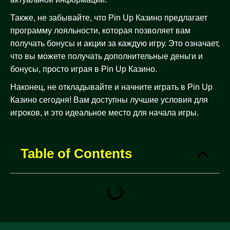
Также, не забывайте, что Pin Up Казино предлагает
программу лояльности, которая позволяет вам
получать бонусы и акции за каждую игру. Это означает,
что вы можете получать дополнительные деньги и
бонусы, просто играя в Pin Up Казино.
Наконец, не откладывайте и начните играть в Pin Up
Казино сегодня! Вам доступны лучшие условия для
игроков, и это идеальное место для начала игры.
Table of Contents