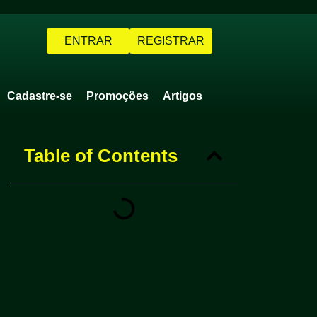
ENTRAR
REGISTRAR
Cadastre-se
Promoções
Artigos
Table of Contents