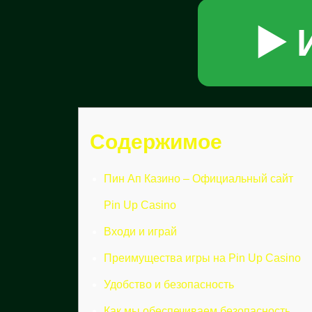
▶️
Содержимое
Пин Ап Казино – Официальный сайт
Pin Up Casino
Входи и играй
Преимущества игры на Pin Up Casino
Удобство и безопасность
Как мы обеспечиваем безопасность