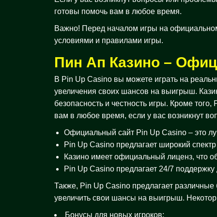
готовы помочь вам в любое время.
Важно! Перед началом игры на официальном 
условиями и правилами игры.
Пин Ап Казино – Офиц
В Pin Up Casino вы можете играть на реаль
увеличения своих шансов на выигрыш. Кази
безопасность и честность игры. Кроме того, 
вам в любое время, если у вас возникнут в
Официальный сайт Pin Up Casino – это лу
Pin Up Casino предлагает широкий спектр 
Казино имеет официальный лиценз, что об
Pin Up Casino предлагает 24/7 поддержку 
Также, Pin Up Casino предлагает различные 
увеличить свои шансы на выигрыш. Некоторы
Бонусы для новых игроков;