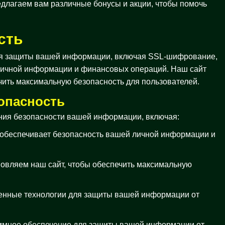
лагаем вам различные бонусы и акции, чтобы помочь
сть
ля защиты вашей информации, включая SSL-шифрование,
личной информации и финансовых операций. Наш сайт
чить максимальную безопасность для пользователей.
опасность
ния безопасности вашей информации, включая:
я обеспечивает безопасность вашей личной информации и
новляем наш сайт, чтобы обеспечить максимальную
менные технологии для защиты вашей информации от
аммное обеспечение для защиты вашей информации от