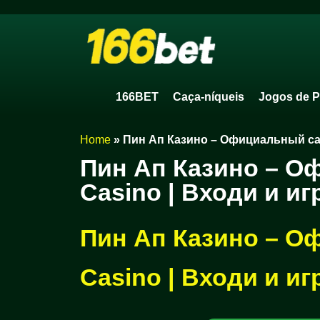
166BET
Caça-níqueis
Jogos de P
Home
»
Пин Ап Казино – Официальный сай
Пин Ап Казино – О
Casino | Входи и иг
Пин Ап Казино – О
Casino | Входи и иг