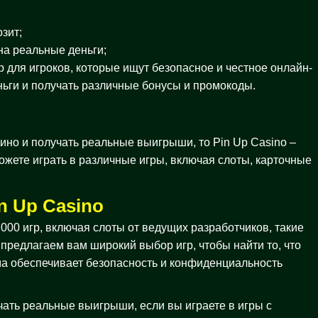
зит;
на реальные деньги;
р для игроков, которые ищут безопасное и честное онлайн-
еньги и получать различные бонусы и промокоды.
зино и получать реальные выигрыши, то Pin Up Casino –
ожете играть в различные игры, включая слоты, карточные
n Up Casino
000 игр, включая слоты от ведущих разработчиков, такие
ы предлагаем вам широкий выбор игр, чтобы найти то, что
ма обеспечивает безопасность и конфиденциальность
чать реальные выигрыши, если вы играете в игры с