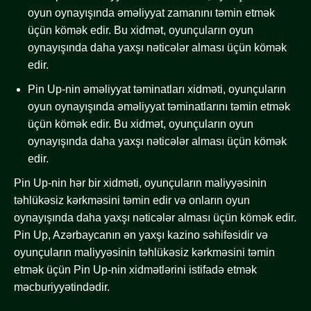
oyun oynayışında əməliyyat zamanını təmin etmək
üçün kömək edir. Bu xidmət, oyunçuların oyun
oynayışında daha yaxşı nəticələr alması üçün kömək
edir.
Pin Up-nin əməliyyat təminatları xidməti, oyunçuların
oyun oynayışında əməliyyat təminatlarını təmin etmək
üçün kömək edir. Bu xidmət, oyunçuların oyun
oynayışında daha yaxşı nəticələr alması üçün kömək
edir.
Pin Up-nin hər bir xidməti, oyunçuların maliyyəsinin
təhlükəsiz kərkməsini təmin edir və onların oyun
oynayışında daha yaxşı nəticələr alması üçün kömək edir.
Pin Up, Azərbaycanın ən yaxşı kazino səhifəsidir və
oyunçuların maliyyəsinin təhlükəsiz kərkməsini təmin
etmək üçün Pin Up-nin xidmətlərini istifadə etmək
məcburiyyətindədir.