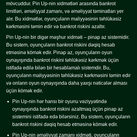
mövcuddur. Pin Up-nin xidmətləri arasında bankrot
limitləri, əməliyyat zamanı, və əməliyyat təminatları yer
alır. Bu xidmətlər, oyunçuların maliyyəsinin təhlükəsiz
kərkməsini təmin edir və bankrot riskini azaltır.
Pin Up-nin bir digər məşhur xidməti – pinap az sistemidir.
Bu sistem, oyunçuların bankrot riskini dəqiq hesab
etməsinə kömək edir. Pinap az, oyunçuların oyun
oynayışında bankrot riskini təhlükəsiz kərkmək üçün
istifadə edilə bilən bir hesablamalı sistemdir. Bu,
oyunçuların maliyyəsinin təhlükəsiz kərkməsini təmin edir
və onların oyun oynayışında daha yaxşı nəticələr alması
üçün kömək edir.
Pin Up-nin hər hansı bir oyunu vəziyyətində
oynayışında bankrot riskini azaltmaq üçün pinap az
sistemini istifadə edə bilərsiniz. Bu sistem, oyunçuların
bankrot riskini dəqiq hesab etməsinə kömək edir.
Pin Up-nin əməliyyat zamanı xidməti, oyunçuların