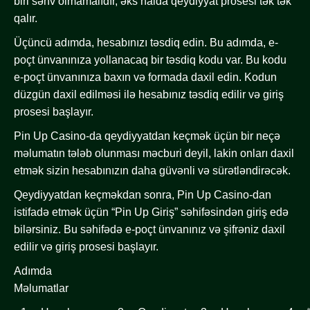
biri səhv olmamalıdır, əks halda qeydiyyat prosesi tək tək
qalır.
Üçüncü adımda, hesabınızı təsdiq edin. Bu adımda, e-
poçt ünvanınıza yollanacaq bir təsdiq kodu var. Bu kodu
e-poçt ünvanınıza baxın və formada daxil edin. Kodun
düzgün daxil edilməsi ilə hesabınız təsdiq edilir və giriş
prosesi başlayır.
Pin Up Casino-da qeydiyyatdan keçmək üçün bir neçə
məlumatın tələb olunması məcburi deyil, lakin onları daxil
etmək sizin hesabınızın daha güvənli və sürətləndirəcək.
Qeydiyyatdan keçməkdan sonra, Pin Up Casino-dan
istifadə etmək üçün “Pin Up Giriş” səhifəsindən giriş edə
bilərsiniz. Bu səhifədə e-poçt ünvanınız və şifrəniz daxil
edilir və giriş prosesi başlayır.
Adımda
Məlumatlar