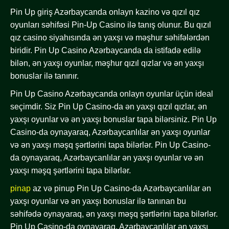
Pin Up giriş Azərbaycanda onlayn kazino və qızıl qız
oyunları səhifəsi Pin-Up Casino ilə tanış olunur. Bu qızıl
qız casino siyahısında ən yaxşı və məşhur səhifələrdən
biridir. Pin Up Casino Azərbaycanda da istifadə edilə
bilən, ən yaxşı oyunlar, məşhur qızıl qızlar və ən yaxşı
bonuslar ilə tanınır.
Pin Up Casino Azərbaycanda onlayn oyunlar üçün ideal
seçimdir. Siz Pin Up Casino-da ən yaxşı qızıl qızlar, ən
yaxşı oyunlar və ən yaxşı bonuslar tapa bilərsiniz. Pin Up
Casino-da oynayaraq, Azərbaycanlılar ən yaxşı oyunlar
və ən yaxşı məşq şərtlərini tapa bilərlər. Pin Up Casino-
da oynayaraq, Azərbaycanlılar ən yaxşı oyunlar və ən
yaxşı məşq şərtlərini tapa bilərlər.
pinap
az və pinup Pin Up Casino-da Azərbaycanlılar ən
yaxşı oyunlar və ən yaxşı bonuslar ilə tanınan bu
səhifədə oynayaraq, ən yaxşı məşq şərtlərini tapa bilərlər.
Pin Up Casino-da oynayaraq, Azərbaycanlılar ən yaxşı