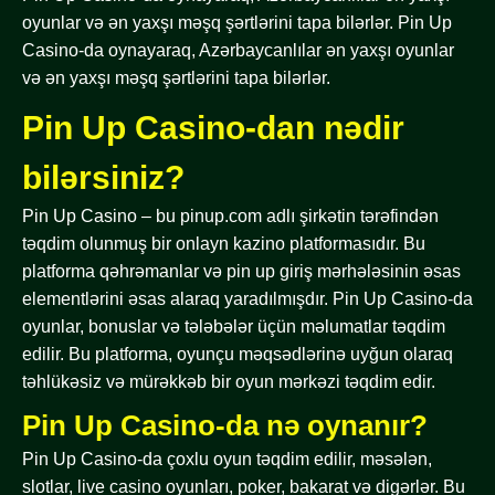
oyunlar və ən yaxşı məşq şərtlərini tapa bilərlər. Pin Up
Casino-da oynayaraq, Azərbaycanlılar ən yaxşı oyunlar
və ən yaxşı məşq şərtlərini tapa bilərlər.
Pin Up Casino-dan nədir
bilərsiniz?
Pin Up Casino – bu pinup.com adlı şirkətin tərəfindən
təqdim olunmuş bir onlayn kazino platformasıdır. Bu
platforma qəhrəmanlar və pin up giriş mərhələsinin əsas
elementlərini əsas alaraq yaradılmışdır. Pin Up Casino-da
oyunlar, bonuslar və tələbələr üçün məlumatlar təqdim
edilir. Bu platforma, oyunçu məqsədlərinə uyğun olaraq
təhlükəsiz və mürəkkəb bir oyun mərkəzi təqdim edir.
Pin Up Casino-da nə oynanır?
Pin Up Casino-da çoxlu oyun təqdim edilir, məsələn,
slotlar, live casino oyunları, poker, bakarat və digərlər. Bu