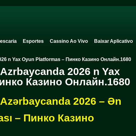
escaria
Esportes
Cassino Ao Vivo
Baixar Aplicativo
026 n Yax Oyun Platformas – Пинко Казино Онлайн.1680
 Azrbaycanda 2026 n Yax
Пинко Казино Онлайн.1680
 Azərbaycanda 2026 – Ən
ası – Пинко Казино