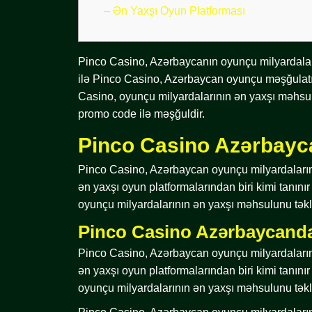
– Ən Yaxşı Oyun Platforması
Pinco Casino, Azərbaycanın oyunçu milyardalarını
ilə Pinco Casino, Azərbaycan oyunçu məşğulatın
Casino, oyunçu milyardalarının ən yaxşı məhsu
promo code ilə məşğuldir.
Pinco Casino Azərbay
Pinco Casino, Azərbaycan oyunçu milyardalarını
ən yaxşı oyun platformalarından biri kimi tanın
oyunçu milyardalarının ən yaxşı məhsulunu təkl
Pinco Casino Azərbaycanda
Pinco Casino, Azərbaycan oyunçu milyardalarını
ən yaxşı oyun platformalarından biri kimi tanın
oyunçu milyardalarının ən yaxşı məhsulunu təkl