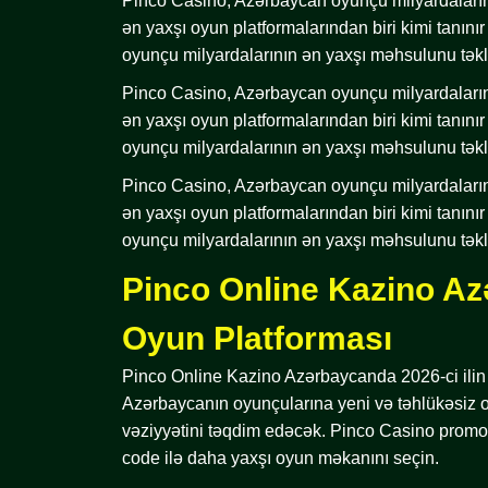
Pinco Casino, Azərbaycan oyunçu milyardalarını
ən yaxşı oyun platformalarından biri kimi tanın
oyunçu milyardalarının ən yaxşı məhsulunu təkl
Pinco Casino, Azərbaycan oyunçu milyardalarını
ən yaxşı oyun platformalarından biri kimi tanın
oyunçu milyardalarının ən yaxşı məhsulunu təkl
Pinco Casino, Azərbaycan oyunçu milyardalarını
ən yaxşı oyun platformalarından biri kimi tanın
oyunçu milyardalarının ən yaxşı məhsulunu təkl
Pinco Online Kazino Az
Oyun Platforması
Pinco Online Kazino Azərbaycanda 2026-ci ilin 
Azərbaycanın oyunçularına yeni və təhlükəsiz 
vəziyyətini təqdim edəcək. Pinco Casino promo 
code ilə daha yaxşı oyun məkanını seçin.