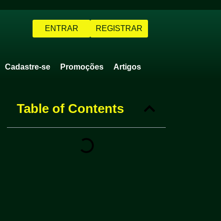
ENTRAR
REGISTRAR
Cadastre-se
Promoções
Artigos
Table of Contents