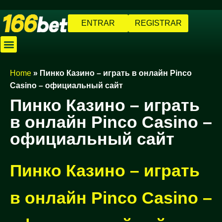
ENTRAR
REGISTRAR
Caça-níqueis
Jogos de Pescaria
Cassino Ao Vivo
Baixar Aplicativo
Cadastre-se
Home
»
Пинко Казино – играть в онлайн Pinco
Casino – официальный сайт
Пинко Казино – играть
в онлайн Pinco Casino –
официальный сайт
Пинко Казино – играть
в онлайн Pinco Casino –