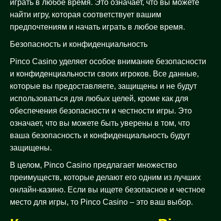
играть в любое время. Это означает, что вы можете
найти игру, которая соответствует вашим
предпочтениям и начать играть в любое время.
Безопасность и конфиденциальность
Pinco Casino уделяет особое внимание безопасности
и конфиденциальности своих игроков. Все данные,
которые вы предоставляете, защищены и не будут
использоваться для любых целей, кроме как для
обеспечения безопасности и честности игры. Это
означает, что вы можете быть уверены в том, что
ваша безопасность и конфиденциальность будут
защищены.
В целом, Pinco Casino предлагает множество
преимуществ, которые делают его одним из лучших
онлайн-казино. Если вы ищете безопасное и честное
место для игры, то Pinco Casino – это ваш выбор.