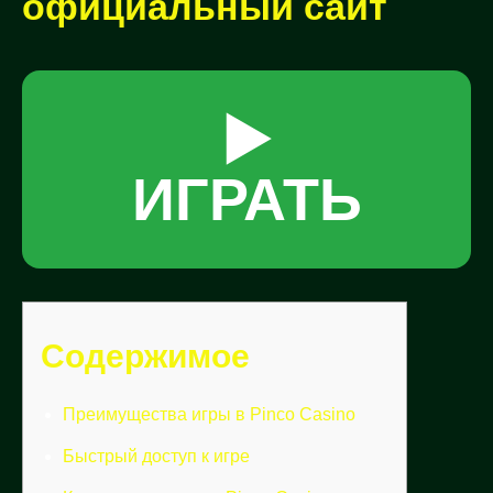
официальный сайт
▶️
ИГРАТЬ
Содержимое
Преимущества игры в Pinco Casino
Быстрый доступ к игре